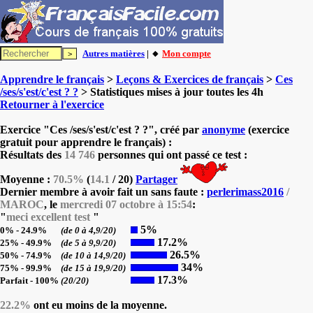
Autres matières
| 🔸
Mon compte
Apprendre le français
>
Leçons & Exercices de français
>
Ces
/ses/s'est/c'est ? ?
> Statistiques mises à jour toutes les 4h
Retourner à l'exercice
Exercice "Ces /ses/s'est/c'est ? ?", créé par
anonyme
(exercice
gratuit pour apprendre le français) :
Résultats des
14 746
personnes qui ont passé ce test :
Moyenne :
70.5%
(
14.1
/ 20)
Partager
Dernier membre à avoir fait un sans faute :
perlerimass2016
/
MAROC
, le
mercredi 07 octobre à 15:54
:
"
meci excellent test
"
5%
0% - 24.9%
(de 0 à 4,9/20)
17.2%
25% - 49.9%
(de 5 à 9,9/20)
26.5%
50% - 74.9%
(de 10 à 14,9/20)
34%
75% - 99.9%
(de 15 à 19,9/20)
17.3%
Parfait - 100%
(20/20)
22.2%
ont eu moins de la moyenne.