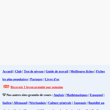
Accueil
|
Club
|
Test de niveau
|
Guide de travail
|
Meilleures fiches
|
Fiches
les plus populaires
|
Partager
|
Livre d'or
Recevoir 1 leçon gratuite par semaine
💡 Nos autres sites gratuits de cours :
Anglais
|
Mathématiques
|
Espagnol
|
Italien
|
Allemand
|
Néerlandais
|
Culture générale
|
Japonais
|
Rapidité au