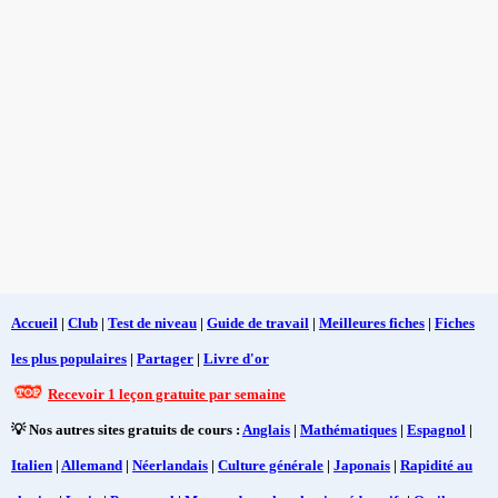
Accueil
|
Club
|
Test de niveau
|
Guide de travail
|
Meilleures fiches
|
Fiches
les plus populaires
|
Partager
|
Livre d'or
Recevoir 1 leçon gratuite par semaine
💡 Nos autres sites gratuits de cours :
Anglais
|
Mathématiques
|
Espagnol
|
Italien
|
Allemand
|
Néerlandais
|
Culture générale
|
Japonais
|
Rapidité au