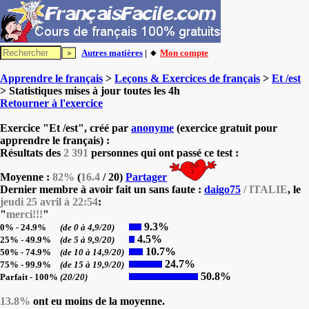
Autres matières
| 🔸
Mon compte
Apprendre le français
>
Leçons & Exercices de français
>
Et /est
> Statistiques mises à jour toutes les 4h
Retourner à l'exercice
Exercice "Et /est", créé par
anonyme
(exercice gratuit pour
apprendre le français) :
Résultats des
2 391
personnes qui ont passé ce test :
Moyenne :
82%
(
16.4
/ 20)
Partager
Dernier membre à avoir fait un sans faute :
daigo75
/ ITALIE
, le
jeudi 25 avril à 22:54
:
"
merci!!!
"
9.3%
0% - 24.9%
(de 0 à 4,9/20)
4.5%
25% - 49.9%
(de 5 à 9,9/20)
10.7%
50% - 74.9%
(de 10 à 14,9/20)
24.7%
75% - 99.9%
(de 15 à 19,9/20)
50.8%
Parfait - 100%
(20/20)
13.8%
ont eu moins de la moyenne.