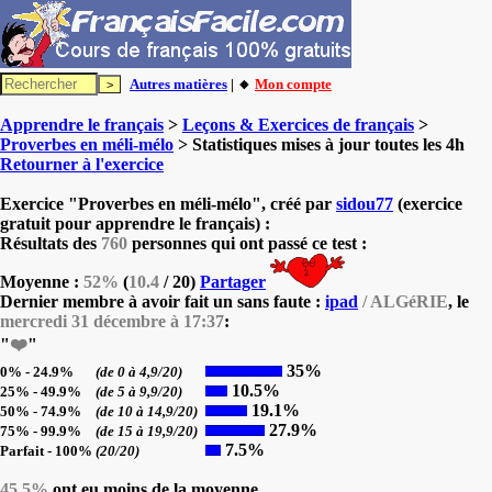
Autres matières
| 🔸
Mon compte
Apprendre le français
>
Leçons & Exercices de français
>
Proverbes en méli-mélo
> Statistiques mises à jour toutes les 4h
Retourner à l'exercice
Exercice "Proverbes en méli-mélo", créé par
sidou77
(exercice
gratuit pour apprendre le français) :
Résultats des
760
personnes qui ont passé ce test :
Moyenne :
52%
(
10.4
/ 20)
Partager
Dernier membre à avoir fait un sans faute :
ipad
/ ALGéRIE
, le
mercredi 31 décembre à 17:37
:
"
❤️
"
35%
0% - 24.9%
(de 0 à 4,9/20)
10.5%
25% - 49.9%
(de 5 à 9,9/20)
19.1%
50% - 74.9%
(de 10 à 14,9/20)
27.9%
75% - 99.9%
(de 15 à 19,9/20)
7.5%
Parfait - 100%
(20/20)
45.5%
ont eu moins de la moyenne.