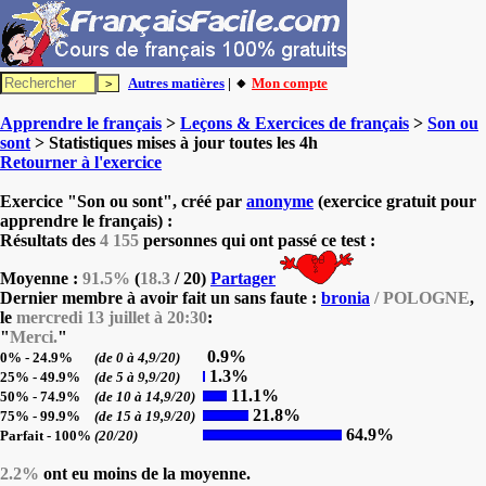
Autres matières
| 🔸
Mon compte
Apprendre le français
>
Leçons & Exercices de français
>
Son ou
sont
> Statistiques mises à jour toutes les 4h
Retourner à l'exercice
Exercice "Son ou sont", créé par
anonyme
(exercice gratuit pour
apprendre le français) :
Résultats des
4 155
personnes qui ont passé ce test :
Moyenne :
91.5%
(
18.3
/ 20)
Partager
Dernier membre à avoir fait un sans faute :
bronia
/ POLOGNE
,
le
mercredi 13 juillet à 20:30
:
"
Merci.
"
0.9%
0% - 24.9%
(de 0 à 4,9/20)
1.3%
25% - 49.9%
(de 5 à 9,9/20)
11.1%
50% - 74.9%
(de 10 à 14,9/20)
21.8%
75% - 99.9%
(de 15 à 19,9/20)
64.9%
Parfait - 100%
(20/20)
2.2%
ont eu moins de la moyenne.