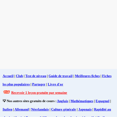
Accueil
|
Club
|
Test de niveau
|
Guide de travail
|
Meilleures fiches
|
Fiches
les plus populaires
|
Partager
|
Livre d'or
Recevoir 1 leçon gratuite par semaine
💡 Nos autres sites gratuits de cours :
Anglais
|
Mathématiques
|
Espagnol
|
Italien
|
Allemand
|
Néerlandais
|
Culture générale
|
Japonais
|
Rapidité au