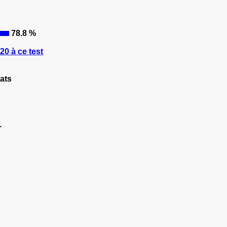
78.8 %
0 à ce test
ats
.