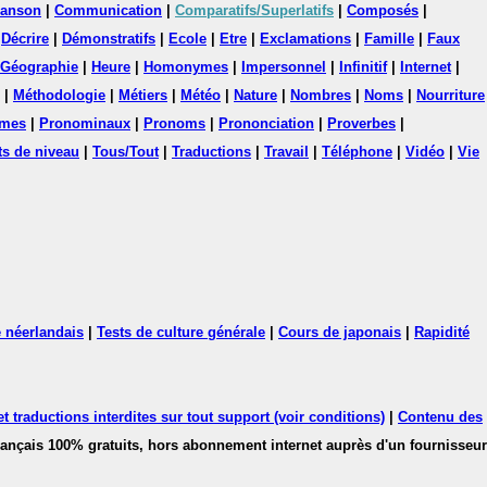
anson
|
Communication
|
Comparatifs/Superlatifs
|
Composés
|
|
Décrire
|
Démonstratifs
|
Ecole
|
Etre
|
Exclamations
|
Famille
|
Faux
Géographie
|
Heure
|
Homonymes
|
Impersonnel
|
Infinitif
|
Internet
|
|
Méthodologie
|
Métiers
|
Météo
|
Nature
|
Nombres
|
Noms
|
Nourriture
mes
|
Pronominaux
|
Pronoms
|
Prononciation
|
Proverbes
|
ts de niveau
|
Tous/Tout
|
Traductions
|
Travail
|
Téléphone
|
Vidéo
|
Vie
 néerlandais
|
Tests de culture générale
|
Cours de japonais
|
Rapidité
 traductions interdites sur tout support (voir conditions)
|
Contenu des
français 100% gratuits, hors abonnement internet auprès d'un fournisseur