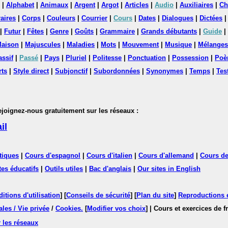
|
Alphabet
|
Animaux
|
Argent
|
Argot
|
Articles
|
Audio
|
Auxiliaires
|
Ch
aires
|
Corps
|
Couleurs
|
Courrier
|
Cours
|
Dates
|
Dialogues
|
Dictées
|
Futur
|
Fêtes
|
Genre
|
Goûts
|
Grammaire
|
Grands débutants
|
Guide
|
aison
|
Majuscules
|
Maladies
|
Mots
|
Mouvement
|
Musique
|
Mélanges
assif
|
Passé
|
Pays
|
Pluriel
|
Politesse
|
Ponctuation
|
Possession
|
Poè
rts
|
Style direct
|
Subjonctif
|
Subordonnées
|
Synonymes
|
Temps
|
Tes
nez-nous gratuitement sur les réseaux :
il
tiques
|
Cours d'espagnol
|
Cours d'italien
|
Cours d'allemand
|
Cours de
tes éducatifs
|
Outils utiles
|
Bac d'anglais
|
Our sites in English
itions d'utilisation
] [
Conseils de sécurité
] [
Plan du site
]
Reproductions et
les / Vie privée
/
Cookies
.
[
Modifier vos choix
]
| Cours et exercices de 
 les réseaux