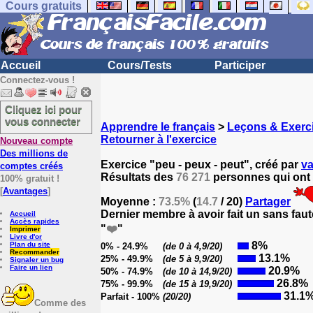
Cours gratuits
Accueil
Cours/Tests
Participer
Connectez-vous !
Cliquez ici pour
vous connecter
Apprendre le français
>
Leçons & Exerci
Retourner à l'exercice
Nouveau compte
Des millions de
Exercice "peu - peux - peut", créé par
v
comptes créés
Résultats des
76 271
personnes qui ont 
100% gratuit !
[
Avantages
]
Moyenne :
73.5%
(
14.7
/ 20)
Partager
Dernier membre à avoir fait un sans faut
Accueil
Accès rapides
"
❤️
"
Imprimer
Livre d'or
8%
Plan du site
0% - 24.9%
(de 0 à 4,9/20)
Recommander
13.1%
25% - 49.9%
(de 5 à 9,9/20)
Signaler un bug
Faire un lien
20.9%
50% - 74.9%
(de 10 à 14,9/20)
26.8%
75% - 99.9%
(de 15 à 19,9/20)
31.1
Parfait - 100%
(20/20)
Comme des