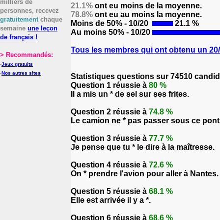
milliers de
21.1%
ont eu moins de la moyenne.
personnes, recevez
78.8%
ont eu au moins la moyenne.
gratuitement
chaque
Moins de 50% - 10/20
21.1 %
semaine
une leçon
Au moins 50% - 10/20
de français !
Tous les membres qui ont obtenu un 20/2
> Recommandés:
-
Jeux gratuits
-
Nos autres sites
Statistiques questions sur 74510 candid
Question 1 réussie à
80 %
Il a mis un * de sel sur ses frites.
Question 2 réussie à
74.8 %
Le camion ne * pas passer sous ce pont
Question 3 réussie à
77.7 %
Je pense que tu * le dire à la maîtresse.
Question 4 réussie à
72.6 %
On * prendre l'avion pour aller à Nantes.
Question 5 réussie à
68.1 %
Elle est arrivée il y a *.
Question 6 réussie à
68.6 %