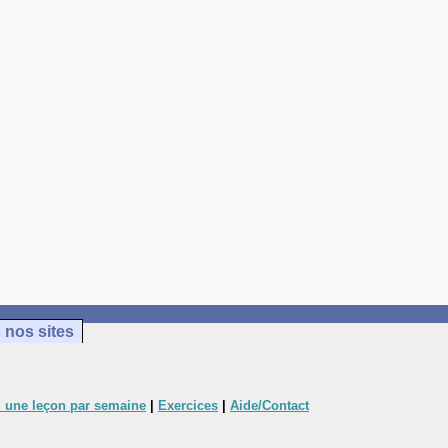
 nos sites
 une leçon par semaine
|
Exercices
|
Aide/Contact