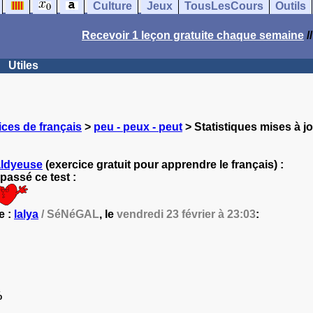
Culture
Jeux
TousLesCours
Outils
Recevoir 1 leçon gratuite chaque semaine
/
Utiles
ces de français
>
peu - peux - peut
> Statistiques mises à jo
aldyeuse
(exercice gratuit pour apprendre le français) :
passé ce test :
e :
lalya
/ SéNéGAL
, le
vendredi 23 février à 23:03
:
%