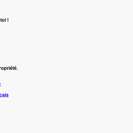
oi !
ropriété.
t
çais