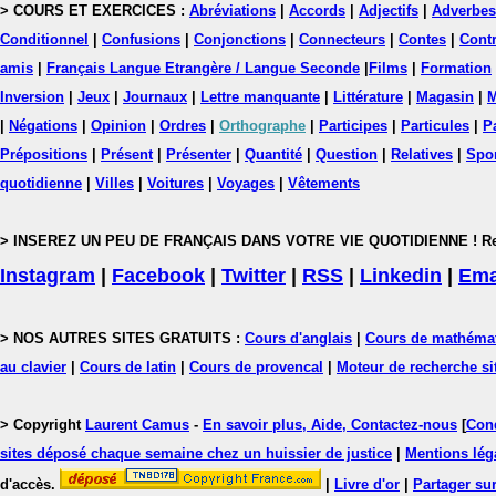
> COURS ET EXERCICES :
Abréviations
|
Accords
|
Adjectifs
|
Adverbes
Conditionnel
|
Confusions
|
Conjonctions
|
Connecteurs
|
Contes
|
Contr
amis
|
Français Langue Etrangère / Langue Seconde
|
Films
|
Formation
Inversion
|
Jeux
|
Journaux
|
Lettre manquante
|
Littérature
|
Magasin
|
M
|
Négations
|
Opinion
|
Ordres
|
Orthographe
|
Participes
|
Particules
|
P
Prépositions
|
Présent
|
Présenter
|
Quantité
|
Question
|
Relatives
|
Spo
quotidienne
|
Villes
|
Voitures
|
Voyages
|
Vêtements
> INSEREZ UN PEU DE FRANÇAIS DANS VOTRE VIE QUOTIDIENNE ! Rejoig
Instagram
|
Facebook
|
Twitter
|
RSS
|
Linkedin
|
Ema
> NOS AUTRES SITES GRATUITS :
Cours d'anglais
|
Cours de mathéma
au clavier
|
Cours de latin
|
Cours de provencal
|
Moteur de recherche si
> Copyright
Laurent Camus
-
En savoir plus, Aide, Contactez-nous
[
Cond
sites déposé chaque semaine chez un huissier de justice
|
Mentions léga
d'accès.
|
Livre d'or
|
Partager sur