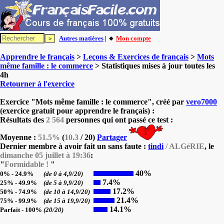
Autres matières
| 🔸
Mon compte
Apprendre le français
>
Leçons & Exercices de français
>
Mots
même famille : le commerce
> Statistiques mises à jour toutes les
4h
Retourner à l'exercice
Exercice "Mots même famille : le commerce", créé par
vero7000
(exercice gratuit pour apprendre le français) :
Résultats des
2 564
personnes qui ont passé ce test :
Moyenne :
51.5%
(
10.3
/ 20)
Partager
Dernier membre à avoir fait un sans faute :
tindi
/ ALGéRIE
, le
dimanche 05 juillet à 19:36
:
"
Formidable !
"
40%
0% - 24.9%
(de 0 à 4,9/20)
7.4%
25% - 49.9%
(de 5 à 9,9/20)
17.2%
50% - 74.9%
(de 10 à 14,9/20)
21.4%
75% - 99.9%
(de 15 à 19,9/20)
14.1%
Parfait - 100%
(20/20)