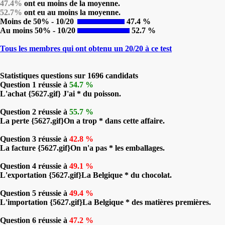
47.4%
ont eu moins de la moyenne.
52.7%
ont eu au moins la moyenne.
Moins de 50% - 10/20
47.4 %
Au moins 50% - 10/20
52.7 %
Tous les membres qui ont obtenu un 20/20 à ce test
Statistiques questions sur 1696 candidats
Question 1 réussie à
54.7 %
L'achat {5627.gif} J'ai * du poisson.
Question 2 réussie à
55.7 %
La perte {5627.gif}On a trop * dans cette affaire.
Question 3 réussie à
42.8 %
La facture {5627.gif}On n'a pas * les emballages.
Question 4 réussie à
49.1 %
L'exportation {5627.gif}La Belgique * du chocolat.
Question 5 réussie à
49.4 %
L'importation {5627.gif}La Belgique * des matières premières.
Question 6 réussie à
47.2 %