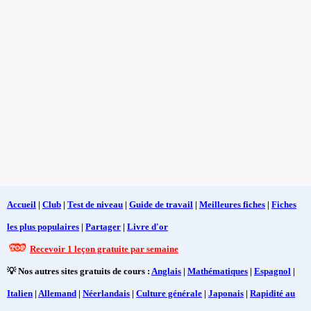
Accueil
|
Club
|
Test de niveau
|
Guide de travail
|
Meilleures fiches
|
Fiches
les plus populaires
|
Partager
|
Livre d'or
Recevoir 1 leçon gratuite par semaine
💡 Nos autres sites gratuits de cours :
Anglais
|
Mathématiques
|
Espagnol
|
Italien
|
Allemand
|
Néerlandais
|
Culture générale
|
Japonais
|
Rapidité au