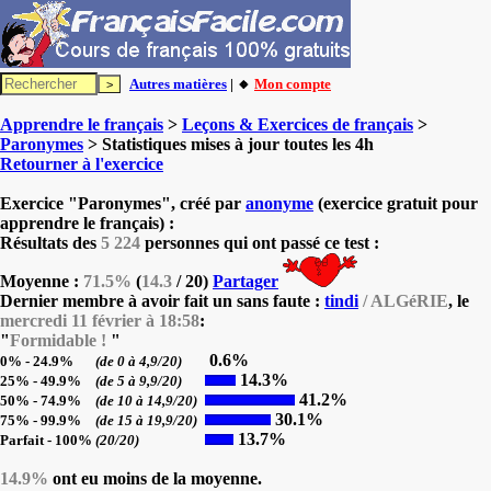
Autres matières
| 🔸
Mon compte
Apprendre le français
>
Leçons & Exercices de français
>
Paronymes
> Statistiques mises à jour toutes les 4h
Retourner à l'exercice
Exercice "Paronymes", créé par
anonyme
(exercice gratuit pour
apprendre le français) :
Résultats des
5 224
personnes qui ont passé ce test :
Moyenne :
71.5%
(
14.3
/ 20)
Partager
Dernier membre à avoir fait un sans faute :
tindi
/ ALGéRIE
, le
mercredi 11 février à 18:58
:
"
Formidable !
"
0.6%
0% - 24.9%
(de 0 à 4,9/20)
14.3%
25% - 49.9%
(de 5 à 9,9/20)
41.2%
50% - 74.9%
(de 10 à 14,9/20)
30.1%
75% - 99.9%
(de 15 à 19,9/20)
13.7%
Parfait - 100%
(20/20)
14.9%
ont eu moins de la moyenne.