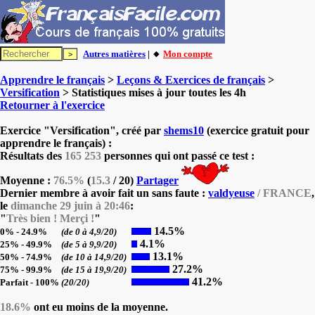
Autres matières
| 🔸
Mon compte
Apprendre le français
>
Leçons & Exercices de français
>
Versification
> Statistiques mises à jour toutes les 4h
Retourner à l'exercice
Exercice "Versification", créé par
shems10
(exercice gratuit pour
apprendre le français) :
Résultats des
165 253
personnes qui ont passé ce test :
Moyenne :
76.5%
(
15.3
/ 20)
Partager
Dernier membre à avoir fait un sans faute :
valdyeuse
/ FRANCE
,
le
dimanche 29 juin à 20:46
:
"
Très bien ! Merçi !
"
14.5%
0% - 24.9%
(de 0 à 4,9/20)
4.1%
25% - 49.9%
(de 5 à 9,9/20)
13.1%
50% - 74.9%
(de 10 à 14,9/20)
27.2%
75% - 99.9%
(de 15 à 19,9/20)
41.2%
Parfait - 100%
(20/20)
18.6%
ont eu moins de la moyenne.