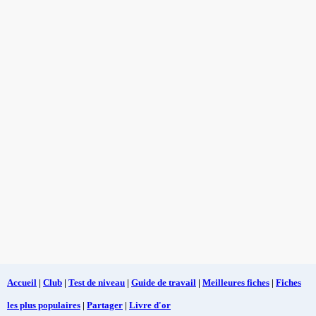
Accueil
|
Club
|
Test de niveau
|
Guide de travail
|
Meilleures fiches
|
Fiches
les plus populaires
|
Partager
|
Livre d'or