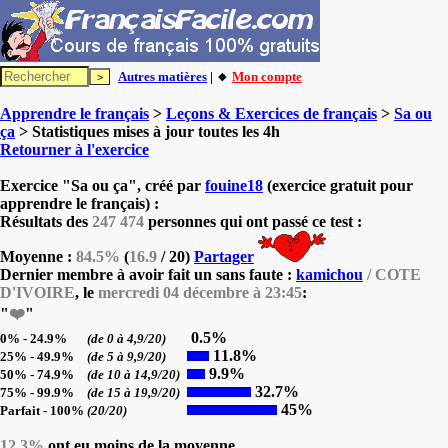
Autres matières
| 🔸
Mon compte
Apprendre le français
>
Leçons & Exercices de français
>
Sa ou
ça
> Statistiques mises à jour toutes les 4h
Retourner à l'exercice
Exercice "Sa ou ça", créé par
fouine18
(exercice gratuit pour
apprendre le français) :
Résultats des
247 474
personnes qui ont passé ce test :
Moyenne :
84.5%
(
16.9
/ 20)
Partager
Dernier membre à avoir fait un sans faute :
kamichou
/ COTE
D'IVOIRE
, le
mercredi 04 décembre à 23:45
:
"
❤️
"
0.5%
0% - 24.9%
(de 0 à 4,9/20)
11.8%
25% - 49.9%
(de 5 à 9,9/20)
9.9%
50% - 74.9%
(de 10 à 14,9/20)
32.7%
75% - 99.9%
(de 15 à 19,9/20)
45%
Parfait - 100%
(20/20)
12.3%
ont eu moins de la moyenne.