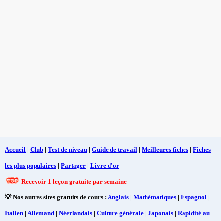
Accueil
|
Club
|
Test de niveau
|
Guide de travail
|
Meilleures fiches
|
Fiches
les plus populaires
|
Partager
|
Livre d'or
Recevoir 1 leçon gratuite par semaine
💡 Nos autres sites gratuits de cours :
Anglais
|
Mathématiques
|
Espagnol
|
Italien
|
Allemand
|
Néerlandais
|
Culture générale
|
Japonais
|
Rapidité au