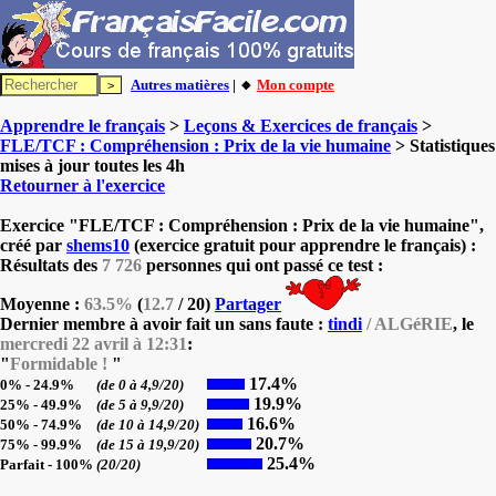
Autres matières
| 🔸
Mon compte
Apprendre le français
>
Leçons & Exercices de français
>
FLE/TCF : Compréhension : Prix de la vie humaine
> Statistiques
mises à jour toutes les 4h
Retourner à l'exercice
Exercice "FLE/TCF : Compréhension : Prix de la vie humaine",
créé par
shems10
(exercice gratuit pour apprendre le français) :
Résultats des
7 726
personnes qui ont passé ce test :
Moyenne :
63.5%
(
12.7
/ 20)
Partager
Dernier membre à avoir fait un sans faute :
tindi
/ ALGéRIE
, le
mercredi 22 avril à 12:31
:
"
Formidable !
"
17.4%
0% - 24.9%
(de 0 à 4,9/20)
19.9%
25% - 49.9%
(de 5 à 9,9/20)
16.6%
50% - 74.9%
(de 10 à 14,9/20)
20.7%
75% - 99.9%
(de 15 à 19,9/20)
25.4%
Parfait - 100%
(20/20)