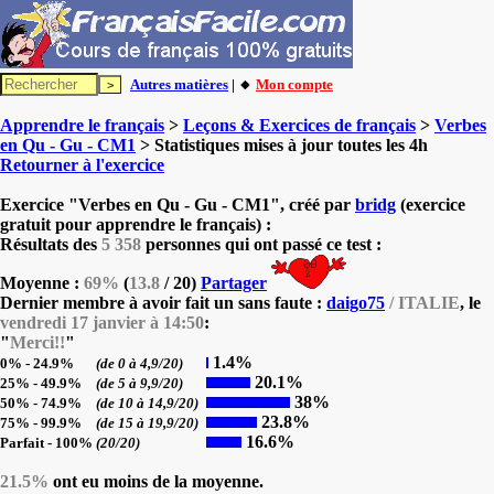
Autres matières
| 🔸
Mon compte
Apprendre le français
>
Leçons & Exercices de français
>
Verbes
en Qu - Gu - CM1
> Statistiques mises à jour toutes les 4h
Retourner à l'exercice
Exercice "Verbes en Qu - Gu - CM1", créé par
bridg
(exercice
gratuit pour apprendre le français) :
Résultats des
5 358
personnes qui ont passé ce test :
Moyenne :
69%
(
13.8
/ 20)
Partager
Dernier membre à avoir fait un sans faute :
daigo75
/ ITALIE
, le
vendredi 17 janvier à 14:50
:
"
Merci!!
"
1.4%
0% - 24.9%
(de 0 à 4,9/20)
20.1%
25% - 49.9%
(de 5 à 9,9/20)
38%
50% - 74.9%
(de 10 à 14,9/20)
23.8%
75% - 99.9%
(de 15 à 19,9/20)
16.6%
Parfait - 100%
(20/20)
21.5%
ont eu moins de la moyenne.