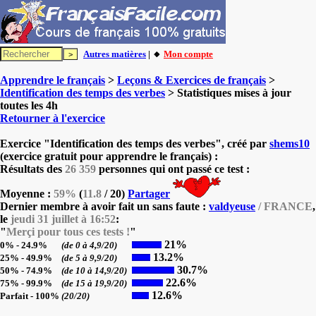
Autres matières
| 🔸
Mon compte
Apprendre le français
>
Leçons & Exercices de français
>
Identification des temps des verbes
> Statistiques mises à jour
toutes les 4h
Retourner à l'exercice
Exercice "Identification des temps des verbes", créé par
shems10
(exercice gratuit pour apprendre le français) :
Résultats des
26 359
personnes qui ont passé ce test :
Moyenne :
59%
(
11.8
/ 20)
Partager
Dernier membre à avoir fait un sans faute :
valdyeuse
/ FRANCE
,
le
jeudi 31 juillet à 16:52
:
"
Merçi pour tous ces tests !
"
21%
0% - 24.9%
(de 0 à 4,9/20)
13.2%
25% - 49.9%
(de 5 à 9,9/20)
30.7%
50% - 74.9%
(de 10 à 14,9/20)
22.6%
75% - 99.9%
(de 15 à 19,9/20)
12.6%
Parfait - 100%
(20/20)