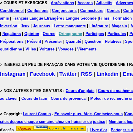
> COURS ET EXERCICES :
Abréviations
|
Accords
|
Adjectifs
|
Adverbes
Conditionnel
|
Confusions
|
Conjonctions
|
Connecteurs
|
Contes
|
Contr
amis
|
Français Langue Etrangère / Langue Seconde
|
Films
|
Formation
Inversion
|
Jeux
|
Journaux
|
Lettre manquante
|
Littérature
|
Magasin
|
M
|
Négations
|
Opinion
|
Ordres
|
Orthographe
|
Participes
|
Particules
|
P
Prépositions
|
Présent
|
Présenter
|
Quantité
|
Question
|
Relatives
|
Spo
quotidienne
|
Villes
|
Voitures
|
Voyages
|
Vêtements
> INSEREZ UN PEU DE FRANÇAIS DANS VOTRE VIE QUOTIDIENNE ! Rejoig
Instagram
|
Facebook
|
Twitter
|
RSS
|
Linkedin
|
Ema
> NOS AUTRES SITES GRATUITS :
Cours d'anglais
|
Cours de mathéma
au clavier
|
Cours de latin
|
Cours de provencal
|
Moteur de recherche si
> Copyright
Laurent Camus
-
En savoir plus, Aide, Contactez-nous
[
Cond
sites déposé chaque semaine chez un huissier de justice
|
Mentions léga
d'accès.
|
Livre d'or
|
Partager sur