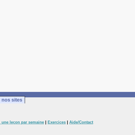
 nos sites
 une leçon par semaine
|
Exercices
|
Aide/Contact