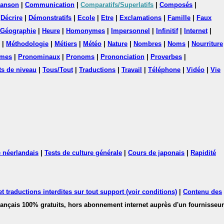
anson
|
Communication
|
Comparatifs/Superlatifs
|
Composés
|
|
Décrire
|
Démonstratifs
|
Ecole
|
Etre
|
Exclamations
|
Famille
|
Faux
Géographie
|
Heure
|
Homonymes
|
Impersonnel
|
Infinitif
|
Internet
|
|
Méthodologie
|
Métiers
|
Météo
|
Nature
|
Nombres
|
Noms
|
Nourriture
mes
|
Pronominaux
|
Pronoms
|
Prononciation
|
Proverbes
|
ts de niveau
|
Tous/Tout
|
Traductions
|
Travail
|
Téléphone
|
Vidéo
|
Vie
 néerlandais
|
Tests de culture générale
|
Cours de japonais
|
Rapidité
 traductions interdites sur tout support (voir conditions)
|
Contenu des
français 100% gratuits, hors abonnement internet auprès d'un fournisseur