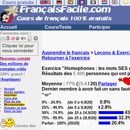
Cours gratuits
Accueil
Cours/Tests
Participer
Connectez-vous !
Cliquez ici pour
vous connecter
Apprendre le français
>
Leçons & Exerci
Retourner à l'exercice
Nouveau compte
Des millions de
Exercice "Homophones : les mots SES e
comptes créés
Résultats des
5 400
personnes qui ont pa
100% gratuit !
[
Avantages
]
Moyenne :
77%
(
15.4
/ 20)
Partager
Dernier membre à avoir fait un sans faut
Accueil
Accès rapides
"
❤️
"
Imprimer
Livre d'or
0.9%
Plan du site
0% - 24.9%
(de 0 à 4,9/20)
Recommander
2.9%
25% - 49.9%
(de 5 à 9,9/20)
Signaler un bug
Faire un lien
43
50% - 74.9%
(de 10 à 14,9/20)
32.3
75% - 99.9%
(de 15 à 19,9/20)
20.4%
Parfait - 100%
(20/20)
Comme des