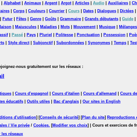
|
Alphabet
|
Animaux
|
Argent
|
Argot
|
Articles
|
Audio
|
Auxiliaires
|
Ch
aires
|
Corps
|
Couleurs
|
Courrier
|
Cours
|
Dates
|
Dialogues
|
Dictées
|
Futur
|
Fêtes
|
Genre
|
Goûts
|
Grammaire
|
Grands débutants
|
Guide
|
aison
|
Majuscules
|
Maladies
|
Mots
|
Mouvement
|
Musique
|
Mélanges
assif
|
Passé
|
Pays
|
Pluriel
|
Politesse
|
Ponctuation
|
Possession
|
Poè
rts
|
Style direct
|
Subjonctif
|
Subordonnées
|
Synonymes
|
Temps
|
Tes
nez-nous gratuitement sur les réseaux :
il
tiques
|
Cours d'espagnol
|
Cours d'italien
|
Cours d'allemand
|
Cours de
tes éducatifs
|
Outils utiles
|
Bac d'anglais
|
Our sites in English
itions d'utilisation
] [
Conseils de sécurité
] [
Plan du site
]
Reproductions et
les / Vie privée
/
Cookies
.
[
Modifier vos choix
]
| Cours et exercices de 
 les réseaux