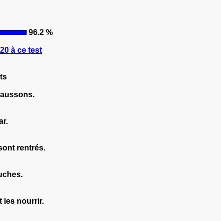
96.2 %
0 à ce test
ts
chaussons.
ar.
sont rentrés.
uches.
 les nourrir.