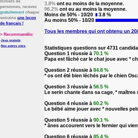
milliers de
3.8%
ont eu moins de la moyenne.
personnes, recevez
96.2%
ont eu au moins la moyenne.
gratuitement
chaque
Moins de 50% - 10/20
3.8 %
semaine
une leçon
Au moins 50% - 10/20
de français !
Tous les membres qui ont obtenu un 20/2
> Recommandés:
-
Jeux gratuits
-
Nos autres sites
Statistiques questions sur 4731 candida
Question 1 réussie à
70.1 %
Papa est fâché car le chat joue avec * 
Question 2 réussie à
84.8 %
* os ont été bien léchés par le chien Osc
Question 3 réussie à
56.5 %
Le serin chante dans sa cage, * maîtres 
Question 4 réussie à
60.2 %
Le bébé aime jouer avec * nouvelles pel
Question 5 réussie à
90.1 %
* ânes accourent vers le fermier qui vient
Question 6 réussie à
85.4 %