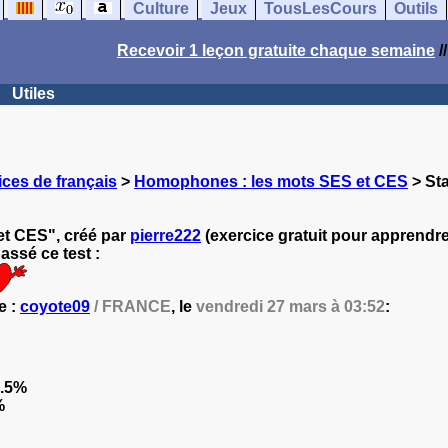
Culture
Jeux
TousLesCours
Outils
Recevoir 1 leçon gratuite chaque semaine
/
Utiles
ces de français
>
Homophones : les mots SES et CES
> Sta
t CES", créé par
pierre222
(exercice gratuit pour apprendre 
ssé ce test :
e :
coyote09
/ FRANCE
, le
vendredi 27 mars à 03:52
:
.5%
%