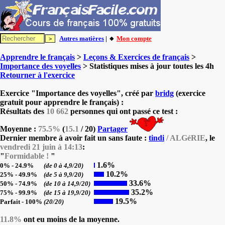
Autres matières
| 🔸
Mon compte
Apprendre le français
>
Leçons & Exercices de français
>
Importance des voyelles
> Statistiques mises à jour toutes les 4h
Retourner à l'exercice
Exercice "Importance des voyelles", créé par
bridg
(exercice
gratuit pour apprendre le français) :
Résultats des
10 662
personnes qui ont passé ce test :
Moyenne :
75.5%
(
15.1
/ 20)
Partager
Dernier membre à avoir fait un sans faute :
tindi
/ ALGéRIE
, le
vendredi 21 juin à 14:13
:
"
Formidable !
"
1.6%
0% - 24.9%
(de 0 à 4,9/20)
10.2%
25% - 49.9%
(de 5 à 9,9/20)
33.6%
50% - 74.9%
(de 10 à 14,9/20)
35.2%
75% - 99.9%
(de 15 à 19,9/20)
19.5%
Parfait - 100%
(20/20)
11.8%
ont eu moins de la moyenne.