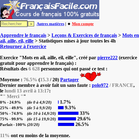
Autres matières
| 🔸
Mon compte
Apprendre le français
>
Leçons & Exercices de français
>
Mots en
ail, aille, eil, eille
> Statistiques mises à jour toutes les 4h
Retourner à l'exercice
Exercice "Mots en ail, aille, eil, eille", créé par
pierre222
(exercice
gratuit pour apprendre le français) :
Résultats des
6 628
personnes qui ont passé ce test :
Moyenne :
76.5%
(
15.3
/ 20)
Partager
Dernier membre à avoir fait un sans faute :
polo972
/ FRANCE
,
le
lundi 13 avril à 13:17
:
"
" Merci "
"
1.7%
0% - 24.9%
(de 0 à 4,9/20)
9.3%
25% - 49.9%
(de 5 à 9,9/20)
33%
50% - 74.9%
(de 10 à 14,9/20)
29.6%
75% - 99.9%
(de 15 à 19,9/20)
26.5%
Parfait - 100%
(20/20)
11%
ont eu moins de la moyenne.