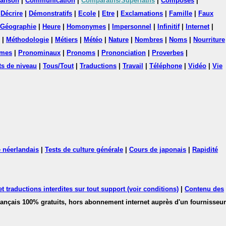
anson
|
Communication
|
Comparatifs/Superlatifs
|
Composés
|
|
Décrire
|
Démonstratifs
|
Ecole
|
Etre
|
Exclamations
|
Famille
|
Faux
Géographie
|
Heure
|
Homonymes
|
Impersonnel
|
Infinitif
|
Internet
|
|
Méthodologie
|
Métiers
|
Météo
|
Nature
|
Nombres
|
Noms
|
Nourriture
mes
|
Pronominaux
|
Pronoms
|
Prononciation
|
Proverbes
|
ts de niveau
|
Tous/Tout
|
Traductions
|
Travail
|
Téléphone
|
Vidéo
|
Vie
 néerlandais
|
Tests de culture générale
|
Cours de japonais
|
Rapidité
 traductions interdites sur tout support (voir conditions)
|
Contenu des
français 100% gratuits, hors abonnement internet auprès d'un fournisseur