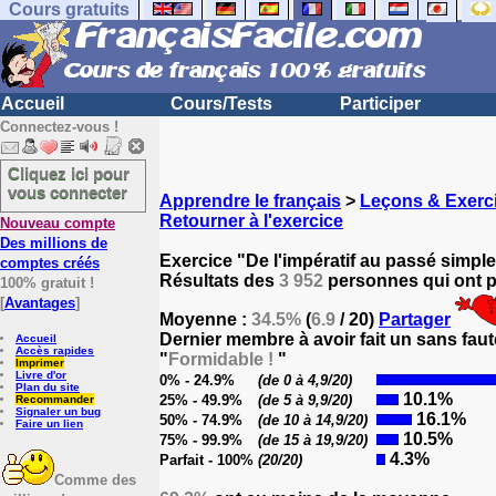
Cours gratuits
Accueil
Cours/Tests
Participer
Connectez-vous !
Cliquez ici pour
vous connecter
Apprendre le français
>
Leçons & Exerci
Retourner à l'exercice
Nouveau compte
Des millions de
Exercice "De l'impératif au passé simple
comptes créés
Résultats des
3 952
personnes qui ont pa
100% gratuit !
[
Avantages
]
Moyenne :
34.5%
(
6.9
/ 20)
Partager
Dernier membre à avoir fait un sans faut
Accueil
Accès rapides
"
Formidable !
"
Imprimer
Livre d'or
0% - 24.9%
(de 0 à 4,9/20)
Plan du site
10.1%
25% - 49.9%
(de 5 à 9,9/20)
Recommander
Signaler un bug
16.1%
50% - 74.9%
(de 10 à 14,9/20)
Faire un lien
10.5%
75% - 99.9%
(de 15 à 19,9/20)
4.3%
Parfait - 100%
(20/20)
Comme des