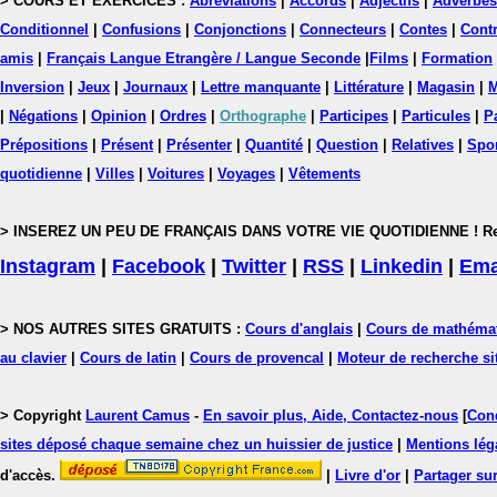
> COURS ET EXERCICES :
Abréviations
|
Accords
|
Adjectifs
|
Adverbes
Conditionnel
|
Confusions
|
Conjonctions
|
Connecteurs
|
Contes
|
Contr
amis
|
Français Langue Etrangère / Langue Seconde
|
Films
|
Formation
Inversion
|
Jeux
|
Journaux
|
Lettre manquante
|
Littérature
|
Magasin
|
M
|
Négations
|
Opinion
|
Ordres
|
Orthographe
|
Participes
|
Particules
|
P
Prépositions
|
Présent
|
Présenter
|
Quantité
|
Question
|
Relatives
|
Spo
quotidienne
|
Villes
|
Voitures
|
Voyages
|
Vêtements
> INSEREZ UN PEU DE FRANÇAIS DANS VOTRE VIE QUOTIDIENNE ! Rejoig
Instagram
|
Facebook
|
Twitter
|
RSS
|
Linkedin
|
Ema
> NOS AUTRES SITES GRATUITS :
Cours d'anglais
|
Cours de mathéma
au clavier
|
Cours de latin
|
Cours de provencal
|
Moteur de recherche si
> Copyright
Laurent Camus
-
En savoir plus, Aide, Contactez-nous
[
Cond
sites déposé chaque semaine chez un huissier de justice
|
Mentions léga
d'accès.
|
Livre d'or
|
Partager sur