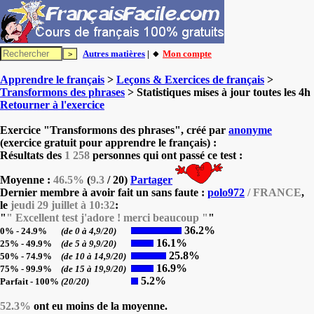
Autres matières
| 🔸
Mon compte
Apprendre le français
>
Leçons & Exercices de français
>
Transformons des phrases
> Statistiques mises à jour toutes les 4h
Retourner à l'exercice
Exercice "Transformons des phrases", créé par
anonyme
(exercice gratuit pour apprendre le français) :
Résultats des
1 258
personnes qui ont passé ce test :
Moyenne :
46.5%
(
9.3
/ 20)
Partager
Dernier membre à avoir fait un sans faute :
polo972
/ FRANCE
,
le
jeudi 29 juillet à 10:32
:
"
" Excellent test j'adore ! merci beaucoup "
"
36.2%
0% - 24.9%
(de 0 à 4,9/20)
16.1%
25% - 49.9%
(de 5 à 9,9/20)
25.8%
50% - 74.9%
(de 10 à 14,9/20)
16.9%
75% - 99.9%
(de 15 à 19,9/20)
5.2%
Parfait - 100%
(20/20)
52.3%
ont eu moins de la moyenne.