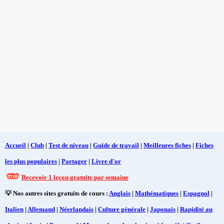
Accueil
|
Club
|
Test de niveau
|
Guide de travail
|
Meilleures fiches
|
Fiches
les plus populaires
|
Partager
|
Livre d'or
Recevoir 1 leçon gratuite par semaine
💡 Nos autres sites gratuits de cours :
Anglais
|
Mathématiques
|
Espagnol
|
Italien
|
Allemand
|
Néerlandais
|
Culture générale
|
Japonais
|
Rapidité au