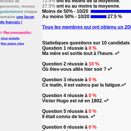
72.5%
ont eu moins de la moyenne.
milliers de
27.5%
ont eu au moins la moyenne.
personnes, recevez
Moins de 50% - 10/20
gratuitement
chaque
Au moins 50% - 10/20
27.5 %
semaine
une leçon
de français !
Tous les membres qui ont obtenu un 20/2
> Recommandés:
-
Jeux gratuits
Statistiques questions sur 10 candidats
-
Nos autres sites
Question 1 réussie à
0 %
Ma mère est sortie tout à l'heure. =*
Question 2 réussie à
10 %
Où êtes-vous allés hier soir ? =*
Question 3 réussie à
0 %
Ce matin, il est vaincu par la fatigue.=*
Question 4 réussie à
0 %
Victor Hugo est né en 1802. =*
Question 5 réussie à
0 %
Il était connu de tous. =*
Question 6 réussie à
0 %