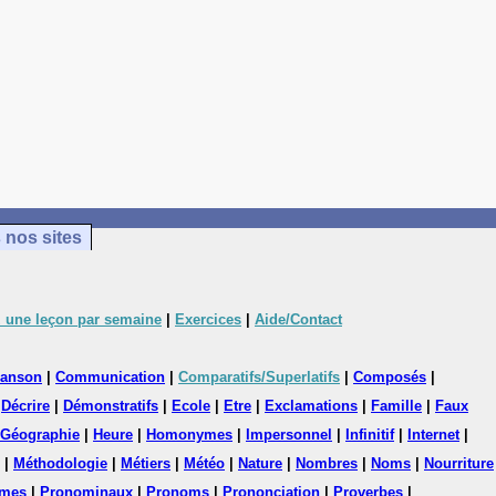
 nos sites
 une leçon par semaine
|
Exercices
|
Aide/Contact
anson
|
Communication
|
Comparatifs/Superlatifs
|
Composés
|
|
Décrire
|
Démonstratifs
|
Ecole
|
Etre
|
Exclamations
|
Famille
|
Faux
Géographie
|
Heure
|
Homonymes
|
Impersonnel
|
Infinitif
|
Internet
|
|
Méthodologie
|
Métiers
|
Météo
|
Nature
|
Nombres
|
Noms
|
Nourriture
mes
|
Pronominaux
|
Pronoms
|
Prononciation
|
Proverbes
|