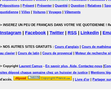
Prépositions
|
Présent
|
Présenter
|
Quantité
|
Question
|
Relatives
|
Spo
quotidienne
|
Villes
|
Voitures
|
Voyages
|
Vêtements
> INSEREZ UN PEU DE FRANÇAIS DANS VOTRE VIE QUOTIDIENNE ! Rejoig
Instagram
|
Facebook
|
Twitter
|
RSS
|
Linkedin
|
Ema
> NOS AUTRES SITES GRATUITS :
Cours d'anglais
|
Cours de mathéma
au clavier
|
Cours de latin
|
Cours de provencal
|
Moteur de recherche si
> Copyright
Laurent Camus
-
En savoir plus, Aide, Contactez-nous
[
Cond
sites déposé chaque semaine chez un huissier de justice
|
Mentions léga
d'accès.
|
Livre d'or
|
Partager sur