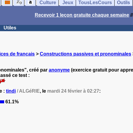
Culture
Jeux
TousLesCours
Outils
Recevoir 1 leçon gratuite chaque semaine
/
Utiles
ces de français
>
Constructions passives et pronominales
onominales", créé par
anonyme
(exercice gratuit pour appren
ssé ce test :
e :
tindi
/ ALGéRIE
, le
mardi 24 février à 02:27
:
61.1%