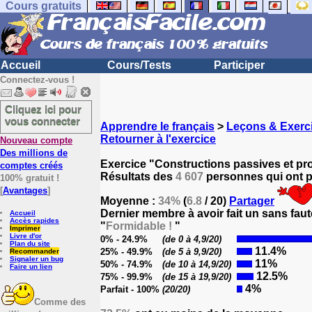
Cours gratuits
Accueil
Cours/Tests
Participer
Connectez-vous !
Cliquez ici pour
vous connecter
Apprendre le français
>
Leçons & Exerci
Retourner à l'exercice
Nouveau compte
Des millions de
Exercice "Constructions passives et pr
comptes créés
Résultats des
4 607
personnes qui ont pa
100% gratuit !
[
Avantages
]
Moyenne :
34%
(
6.8
/ 20)
Partager
Dernier membre à avoir fait un sans faut
Accueil
Accès rapides
"
Formidable !
"
Imprimer
Livre d'or
0% - 24.9%
(de 0 à 4,9/20)
Plan du site
11.4%
25% - 49.9%
(de 5 à 9,9/20)
Recommander
Signaler un bug
11%
50% - 74.9%
(de 10 à 14,9/20)
Faire un lien
12.5%
75% - 99.9%
(de 15 à 19,9/20)
4%
Parfait - 100%
(20/20)
Comme des