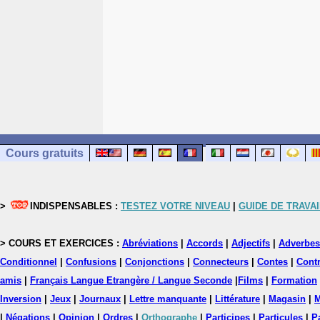
Cours gratuits
>
INDISPENSABLES :
TESTEZ VOTRE NIVEAU
|
GUIDE DE TRAVAI
> COURS ET EXERCICES :
Abréviations
|
Accords
|
Adjectifs
|
Adverbes
Conditionnel
|
Confusions
|
Conjonctions
|
Connecteurs
|
Contes
|
Contr
amis
|
Français Langue Etrangère / Langue Seconde
|
Films
|
Formation
Inversion
|
Jeux
|
Journaux
|
Lettre manquante
|
Littérature
|
Magasin
|
M
|
Négations
|
Opinion
|
Ordres
|
Orthographe
|
Participes
|
Particules
|
P