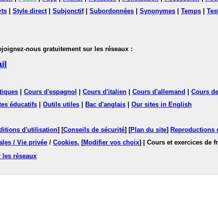
rts
|
Style direct
|
Subjonctif
|
Subordonnées
|
Synonymes
|
Temps
|
Tes
nez-nous gratuitement sur les réseaux :
il
tiques
|
Cours d'espagnol
|
Cours d'italien
|
Cours d'allemand
|
Cours de
tes éducatifs
|
Outils utiles
|
Bac d'anglais
|
Our sites in English
itions d'utilisation
] [
Conseils de sécurité
] [
Plan du site
]
Reproductions et
les / Vie privée
/
Cookies
.
[
Modifier vos choix
]
| Cours et exercices de 
 les réseaux