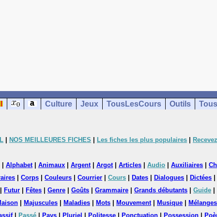
Culture
Jeux
TousLesCours
Outils
Tous
L
|
NOS MEILLEURES FICHES
|
Les fiches les plus populaires
|
Recevez
|
Alphabet
|
Animaux
|
Argent
|
Argot
|
Articles
|
Audio
|
Auxiliaires
|
Ch
aires
|
Corps
|
Couleurs
|
Courrier
|
Cours
|
Dates
|
Dialogues
|
Dictées
|
Futur
|
Fêtes
|
Genre
|
Goûts
|
Grammaire
|
Grands débutants
|
Guide
|
aison
|
Majuscules
|
Maladies
|
Mots
|
Mouvement
|
Musique
|
Mélanges
assif
|
Passé
|
Pays
|
Pluriel
|
Politesse
|
Ponctuation
|
Possession
|
Poè