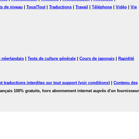
ts de niveau
|
Tous/Tout
|
Traductions
|
Travail
|
Téléphone
|
Vidéo
|
Vie
 néerlandais
|
Tests de culture générale
|
Cours de japonais
|
Rapidité
 traductions interdites sur tout support (voir conditions)
|
Contenu des
français 100% gratuits, hors abonnement internet auprès d'un fournisseur