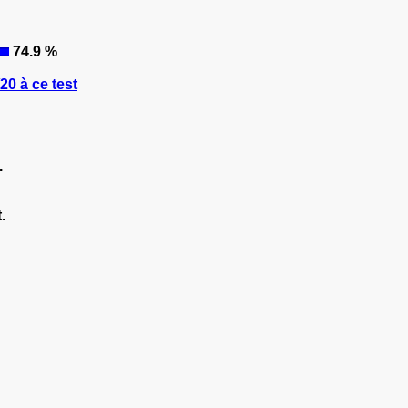
74.9 %
0 à ce test
.
.