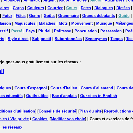
|
Alphabet
|
Animaux
|
Argent
|
Argot
|
Articles
|
Audio
|
Auxiliaires
|
Ch
aires
|
Corps
|
Couleurs
|
Courrier
|
Cours
|
Dates
|
Dialogues
|
Dictées
|
Futur
|
Fêtes
|
Genre
|
Goûts
|
Grammaire
|
Grands débutants
|
Guide
|
aison
|
Majuscules
|
Maladies
|
Mots
|
Mouvement
|
Musique
|
Mélanges
assif
|
Passé
|
Pays
|
Pluriel
|
Politesse
|
Ponctuation
|
Possession
|
Poè
rts
|
Style direct
|
Subjonctif
|
Subordonnées
|
Synonymes
|
Temps
|
Tes
nez-nous gratuitement sur les réseaux :
il
tiques
|
Cours d'espagnol
|
Cours d'italien
|
Cours d'allemand
|
Cours de
tes éducatifs
|
Outils utiles
|
Bac d'anglais
|
Our sites in English
itions d'utilisation
] [
Conseils de sécurité
] [
Plan du site
]
Reproductions et
les / Vie privée
/
Cookies
.
[
Modifier vos choix
]
| Cours et exercices de 
 les réseaux