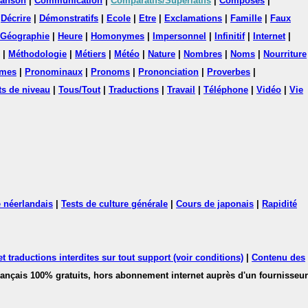
anson
|
Communication
|
Comparatifs/Superlatifs
|
Composés
|
|
Décrire
|
Démonstratifs
|
Ecole
|
Etre
|
Exclamations
|
Famille
|
Faux
Géographie
|
Heure
|
Homonymes
|
Impersonnel
|
Infinitif
|
Internet
|
|
Méthodologie
|
Métiers
|
Météo
|
Nature
|
Nombres
|
Noms
|
Nourriture
mes
|
Pronominaux
|
Pronoms
|
Prononciation
|
Proverbes
|
ts de niveau
|
Tous/Tout
|
Traductions
|
Travail
|
Téléphone
|
Vidéo
|
Vie
 néerlandais
|
Tests de culture générale
|
Cours de japonais
|
Rapidité
 traductions interdites sur tout support (voir conditions)
|
Contenu des
français 100% gratuits, hors abonnement internet auprès d'un fournisseur