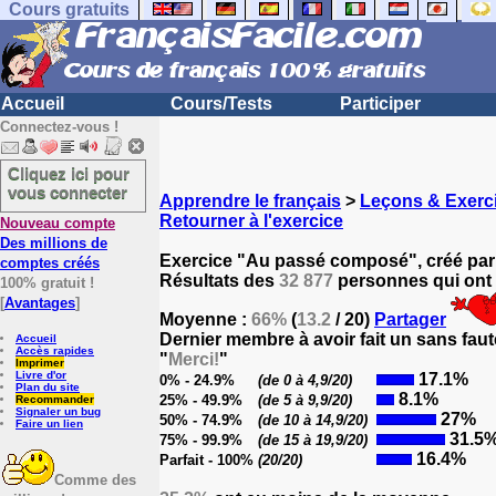
Cours gratuits
Accueil
Cours/Tests
Participer
Connectez-vous !
Cliquez ici pour
vous connecter
Apprendre le français
>
Leçons & Exerci
Retourner à l'exercice
Nouveau compte
Des millions de
Exercice "Au passé composé", créé pa
comptes créés
Résultats des
32 877
personnes qui ont 
100% gratuit !
[
Avantages
]
Moyenne :
66%
(
13.2
/ 20)
Partager
Dernier membre à avoir fait un sans faut
Accueil
Accès rapides
"
Merci!
"
Imprimer
Livre d'or
17.1%
0% - 24.9%
(de 0 à 4,9/20)
Plan du site
8.1%
25% - 49.9%
(de 5 à 9,9/20)
Recommander
Signaler un bug
27%
50% - 74.9%
(de 10 à 14,9/20)
Faire un lien
31.5
75% - 99.9%
(de 15 à 19,9/20)
16.4%
Parfait - 100%
(20/20)
Comme des