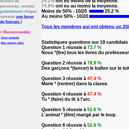
25.2%
ont eu moins de la moyenne.
milliers de
74.9%
ont eu au moins la moyenne.
personnes, recevez
Moins de 50% - 10/20
25.2 %
gratuitement
chaque
Au moins 50% - 10/20
semaine
une leçon
de français !
Tous les membres qui ont obtenu un 20/2
> Recommandés:
-
Jeux gratuits
Statistiques questions sur 19 candidats
-
Nos autres sites
Question 1 réussie à
73.7 %
Nous *(lire) tous les livres du professeur
Question 2 réussie à
78.9 %
Des garçons *(lancer) le ballon sur le toit
Question 3 réussie à
47.4 %
Marie * (rentrer) dans la classe.
Question 4 réussie à
47.4 %
Tu * (faire) du tir à l'arc.
Question 5 réussie à
52.6 %
L'animal * (être) mangé par le loup.
Question 6 réussie à
52.6 %