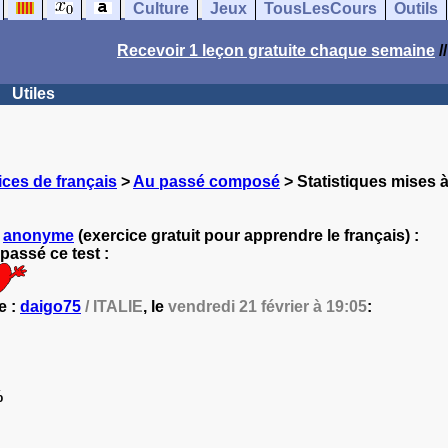
Culture
Jeux
TousLesCours
Outils
Recevoir 1 leçon gratuite chaque semaine
/
Utiles
ces de français
>
Au passé composé
> Statistiques mises à
r
anonyme
(exercice gratuit pour apprendre le français) :
passé ce test :
e :
daigo75
/ ITALIE
, le
vendredi 21 février à 19:05
:
%