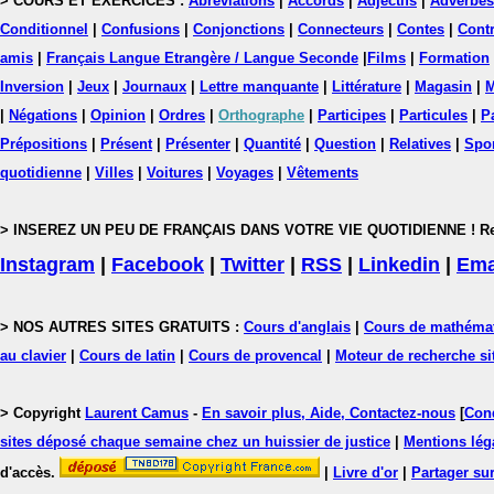
> COURS ET EXERCICES :
Abréviations
|
Accords
|
Adjectifs
|
Adverbes
Conditionnel
|
Confusions
|
Conjonctions
|
Connecteurs
|
Contes
|
Contr
amis
|
Français Langue Etrangère / Langue Seconde
|
Films
|
Formation
Inversion
|
Jeux
|
Journaux
|
Lettre manquante
|
Littérature
|
Magasin
|
M
|
Négations
|
Opinion
|
Ordres
|
Orthographe
|
Participes
|
Particules
|
P
Prépositions
|
Présent
|
Présenter
|
Quantité
|
Question
|
Relatives
|
Spo
quotidienne
|
Villes
|
Voitures
|
Voyages
|
Vêtements
> INSEREZ UN PEU DE FRANÇAIS DANS VOTRE VIE QUOTIDIENNE ! Rejoig
Instagram
|
Facebook
|
Twitter
|
RSS
|
Linkedin
|
Ema
> NOS AUTRES SITES GRATUITS :
Cours d'anglais
|
Cours de mathéma
au clavier
|
Cours de latin
|
Cours de provencal
|
Moteur de recherche si
> Copyright
Laurent Camus
-
En savoir plus, Aide, Contactez-nous
[
Cond
sites déposé chaque semaine chez un huissier de justice
|
Mentions léga
d'accès.
|
Livre d'or
|
Partager sur