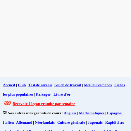
Accueil
|
Club
|
Test de niveau
|
Guide de travail
|
Meilleures fiches
|
Fiches
les plus populaires
|
Partager
|
Livre d'or
Recevoir 1 leçon gratuite par semaine
💡 Nos autres sites gratuits de cours :
Anglais
|
Mathématiques
|
Espagnol
|
Italien
|
Allemand
|
Néerlandais
|
Culture générale
|
Japonais
|
Rapidité au