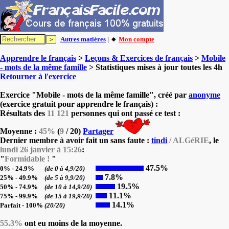
Autres matières
| 🔸
Mon compte
Apprendre le français
>
Leçons & Exercices de français
>
Mobile
- mots de la même famille
> Statistiques mises à jour toutes les 4h
Retourner à l'exercice
Exercice "Mobile - mots de la même famille", créé par
anonyme
(exercice gratuit pour apprendre le français) :
Résultats des
11 121
personnes qui ont passé ce test :
Moyenne :
45%
(
9
/ 20)
Partager
Dernier membre à avoir fait un sans faute :
tindi
/ ALGéRIE
, le
lundi 26 janvier à 15:26
:
"
Formidable !
"
47.5%
0% - 24.9%
(de 0 à 4,9/20)
7.8%
25% - 49.9%
(de 5 à 9,9/20)
19.5%
50% - 74.9%
(de 10 à 14,9/20)
11.1%
75% - 99.9%
(de 15 à 19,9/20)
14.1%
Parfait - 100%
(20/20)
55.3%
ont eu moins de la moyenne.