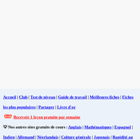
Accueil
|
Club
|
Test de niveau
|
Guide de travail
|
Meilleures fiches
|
Fiches
les plus populaires
|
Partager
|
Livre d'or
Recevoir 1 leçon gratuite par semaine
💡 Nos autres sites gratuits de cours :
Anglais
|
Mathématiques
|
Espagnol
|
Italien
|
Allemand
|
Néerlandais
|
Culture générale
|
Japonais
|
Rapidité au