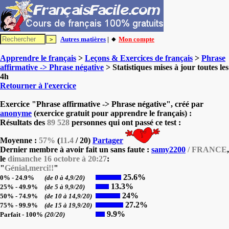
Autres matières
| 🔸
Mon compte
Apprendre le français
>
Leçons & Exercices de français
>
Phrase
affirmative -> Phrase négative
> Statistiques mises à jour toutes les
4h
Retourner à l'exercice
Exercice "Phrase affirmative -> Phrase négative", créé par
anonyme
(exercice gratuit pour apprendre le français) :
Résultats des
89 528
personnes qui ont passé ce test :
Moyenne :
57%
(
11.4
/ 20)
Partager
Dernier membre à avoir fait un sans faute :
samy2200
/ FRANCE
,
le
dimanche 16 octobre à 20:27
:
"
Génial,merci!!
"
25.6%
0% - 24.9%
(de 0 à 4,9/20)
13.3%
25% - 49.9%
(de 5 à 9,9/20)
24%
50% - 74.9%
(de 10 à 14,9/20)
27.2%
75% - 99.9%
(de 15 à 19,9/20)
9.9%
Parfait - 100%
(20/20)