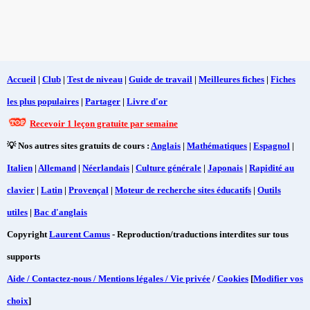
Accueil
|
Club
|
Test de niveau
|
Guide de travail
|
Meilleures fiches
|
Fiches
les plus populaires
|
Partager
|
Livre d'or
Recevoir 1 leçon gratuite par semaine
💡 Nos autres sites gratuits de cours :
Anglais
|
Mathématiques
|
Espagnol
|
Italien
|
Allemand
|
Néerlandais
|
Culture générale
|
Japonais
|
Rapidité au
clavier
|
Latin
|
Provençal
|
Moteur de recherche sites éducatifs
|
Outils
utiles
|
Bac d'anglais
Copyright
Laurent Camus
- Reproduction/traductions interdites sur tous
supports
Aide / Contactez-nous / Mentions légales / Vie privée
/
Cookies
[
Modifier vos
choix
]