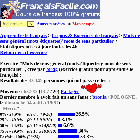
Autres matières
| 🔸
Mon compte
Apprendre le français
>
Leçons & Exercices de français
>
Mots de
sens général (mots-étiquettes)/ mots de sens particulier
>
Statistiques mises à jour toutes les 4h
Retourner à l'exercice
Exercice "Mots de sens général (mots-étiquettes)/ mots de sens
particulier", créé par
bridg
(exercice gratuit pour apprendre le
français) :
Résultats des
33 145
personnes qui ont passé ce test :
Moyenne :
68.5%
(
13.7
/ 20)
Partager
Dernier membre à avoir fait un sans faute :
bronia
/ POLOGNE
,
le
dimanche 04 août à 19:57
:
"
Merci.
"
26.5%
0% - 24.9%
(de 0 à 4,9/20)
3.1%
25% - 49.9%
(de 5 à 9,9/20)
6.6%
50% - 74.9%
(de 10 à 14,9/20)
30%
75% - 99.9%
(de 15 à 19,9/20)
33.8%
Parfait - 100%
(20/20)