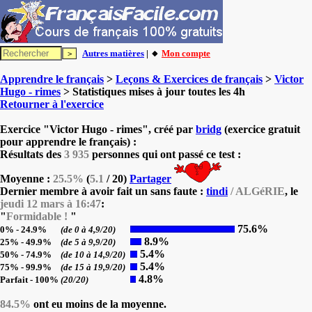
Autres matières
| 🔸
Mon compte
Apprendre le français
>
Leçons & Exercices de français
>
Victor
Hugo - rimes
> Statistiques mises à jour toutes les 4h
Retourner à l'exercice
Exercice "Victor Hugo - rimes", créé par
bridg
(exercice gratuit
pour apprendre le français) :
Résultats des
3 935
personnes qui ont passé ce test :
Moyenne :
25.5%
(
5.1
/ 20)
Partager
Dernier membre à avoir fait un sans faute :
tindi
/ ALGéRIE
, le
jeudi 12 mars à 16:47
:
"
Formidable !
"
75.6%
0% - 24.9%
(de 0 à 4,9/20)
8.9%
25% - 49.9%
(de 5 à 9,9/20)
5.4%
50% - 74.9%
(de 10 à 14,9/20)
5.4%
75% - 99.9%
(de 15 à 19,9/20)
4.8%
Parfait - 100%
(20/20)
84.5%
ont eu moins de la moyenne.