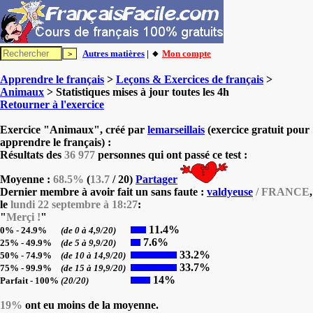
Autres matières
| 🔸
Mon compte
Apprendre le français
>
Leçons & Exercices de français
>
Animaux
> Statistiques mises à jour toutes les 4h
Retourner à l'exercice
Exercice "Animaux", créé par
lemarseillais
(exercice gratuit pour
apprendre le français) :
Résultats des
36 977
personnes qui ont passé ce test :
Moyenne :
68.5%
(
13.7
/ 20)
Partager
Dernier membre à avoir fait un sans faute :
valdyeuse
/ FRANCE
,
le
lundi 22 septembre à 18:27
:
"
Merçi !
"
11.4%
0% - 24.9%
(de 0 à 4,9/20)
7.6%
25% - 49.9%
(de 5 à 9,9/20)
33.2%
50% - 74.9%
(de 10 à 14,9/20)
33.7%
75% - 99.9%
(de 15 à 19,9/20)
14%
Parfait - 100%
(20/20)
19%
ont eu moins de la moyenne.