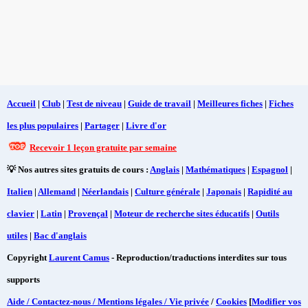
Accueil
|
Club
|
Test de niveau
|
Guide de travail
|
Meilleures fiches
|
Fiches
les plus populaires
|
Partager
|
Livre d'or
Recevoir 1 leçon gratuite par semaine
💡 Nos autres sites gratuits de cours :
Anglais
|
Mathématiques
|
Espagnol
|
Italien
|
Allemand
|
Néerlandais
|
Culture générale
|
Japonais
|
Rapidité au
clavier
|
Latin
|
Provençal
|
Moteur de recherche sites éducatifs
|
Outils
utiles
|
Bac d'anglais
Copyright
Laurent Camus
- Reproduction/traductions interdites sur tous
supports
Aide / Contactez-nous / Mentions légales / Vie privée
/
Cookies
[
Modifier vos