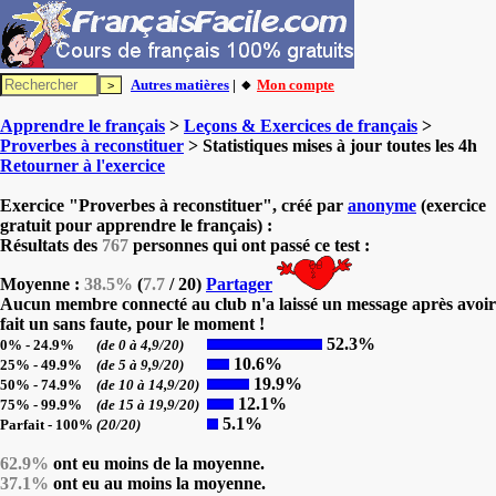
Autres matières
| 🔸
Mon compte
Apprendre le français
>
Leçons & Exercices de français
>
Proverbes à reconstituer
> Statistiques mises à jour toutes les 4h
Retourner à l'exercice
Exercice "Proverbes à reconstituer", créé par
anonyme
(exercice
gratuit pour apprendre le français) :
Résultats des
767
personnes qui ont passé ce test :
Moyenne :
38.5%
(
7.7
/ 20)
Partager
Aucun membre connecté au club n'a laissé un message après avoir
fait un sans faute, pour le moment !
52.3%
0% - 24.9%
(de 0 à 4,9/20)
10.6%
25% - 49.9%
(de 5 à 9,9/20)
19.9%
50% - 74.9%
(de 10 à 14,9/20)
12.1%
75% - 99.9%
(de 15 à 19,9/20)
5.1%
Parfait - 100%
(20/20)
62.9%
ont eu moins de la moyenne.
37.1%
ont eu au moins la moyenne.