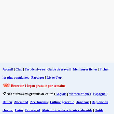
Accueil
|
Club
|
Test de niveau
|
Guide de travail
|
Meilleures fiches
|
Fiches
les plus populaires
|
Partager
|
Livre d'or
Recevoir 1 leçon gratuite par semaine
💡 Nos autres sites gratuits de cours :
Anglais
|
Mathématiques
|
Espagnol
|
Italien
|
Allemand
|
Néerlandais
|
Culture générale
|
Japonais
|
Rapidité au
clavier
|
Latin
|
Provençal
|
Moteur de recherche sites éducatifs
|
Outils