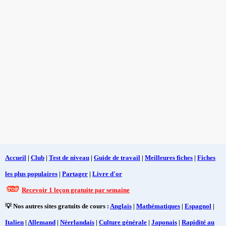
Accueil
|
Club
|
Test de niveau
|
Guide de travail
|
Meilleures fiches
|
Fiches
les plus populaires
|
Partager
|
Livre d'or
Recevoir 1 leçon gratuite par semaine
💡 Nos autres sites gratuits de cours :
Anglais
|
Mathématiques
|
Espagnol
|
Italien
|
Allemand
|
Néerlandais
|
Culture générale
|
Japonais
|
Rapidité au