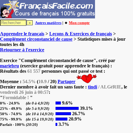
Autres matières
| 🔸
Mon compte
Apprendre le français
>
Leçons & Exercices de français
>
Complément circonstanciel de cause
> Statistiques mises à jour
toutes les 4h
Retourner à l'exercice
Exercice "Complément circonstanciel de cause", créé par
mariebru
(exercice gratuit pour apprendre le français) :
Résultats des
61 557
personnes qui ont passé ce test :
Moyenne :
54.5%
(
10.9
/ 20)
Partager
Dernier membre à avoir fait un sans faute :
tindi
/ ALGéRIE
, le
vendredi 26 juin à 00:57
:
"
Formidable !
"
9.6%
0% - 24.9%
(de 0 à 4,9/20)
39.1%
25% - 49.9%
(de 5 à 9,9/20)
26.7%
50% - 74.9%
(de 10 à 14,9/20)
20.9%
75% - 99.9%
(de 15 à 19,9/20)
3.7%
Parfait - 100%
(20/20)