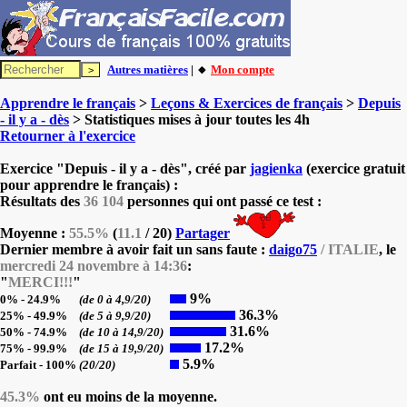
Autres matières
| 🔸
Mon compte
Apprendre le français
>
Leçons & Exercices de français
>
Depuis
- il y a - dès
> Statistiques mises à jour toutes les 4h
Retourner à l'exercice
Exercice "Depuis - il y a - dès", créé par
jagienka
(exercice gratuit
pour apprendre le français) :
Résultats des
36 104
personnes qui ont passé ce test :
Moyenne :
55.5%
(
11.1
/ 20)
Partager
Dernier membre à avoir fait un sans faute :
daigo75
/ ITALIE
, le
mercredi 24 novembre à 14:36
:
"
MERCI!!!
"
9%
0% - 24.9%
(de 0 à 4,9/20)
36.3%
25% - 49.9%
(de 5 à 9,9/20)
31.6%
50% - 74.9%
(de 10 à 14,9/20)
17.2%
75% - 99.9%
(de 15 à 19,9/20)
5.9%
Parfait - 100%
(20/20)
45.3%
ont eu moins de la moyenne.