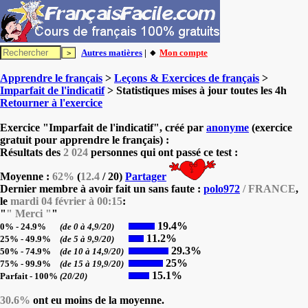
Autres matières
| 🔸
Mon compte
Apprendre le français
>
Leçons & Exercices de français
>
Imparfait de l'indicatif
> Statistiques mises à jour toutes les 4h
Retourner à l'exercice
Exercice "Imparfait de l'indicatif", créé par
anonyme
(exercice
gratuit pour apprendre le français) :
Résultats des
2 024
personnes qui ont passé ce test :
Moyenne :
62%
(
12.4
/ 20)
Partager
Dernier membre à avoir fait un sans faute :
polo972
/ FRANCE
,
le
mardi 04 février à 00:15
:
"
" Merci "
"
19.4%
0% - 24.9%
(de 0 à 4,9/20)
11.2%
25% - 49.9%
(de 5 à 9,9/20)
29.3%
50% - 74.9%
(de 10 à 14,9/20)
25%
75% - 99.9%
(de 15 à 19,9/20)
15.1%
Parfait - 100%
(20/20)
30.6%
ont eu moins de la moyenne.