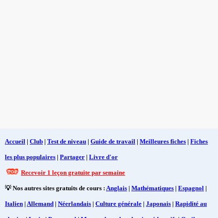
Accueil
|
Club
|
Test de niveau
|
Guide de travail
|
Meilleures fiches
|
Fiches
les plus populaires
|
Partager
|
Livre d'or
Recevoir 1 leçon gratuite par semaine
💡 Nos autres sites gratuits de cours :
Anglais
|
Mathématiques
|
Espagnol
|
Italien
|
Allemand
|
Néerlandais
|
Culture générale
|
Japonais
|
Rapidité au