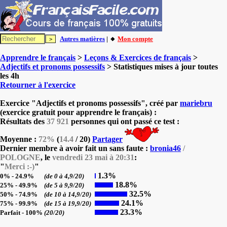
Autres matières
| 🔸
Mon compte
Apprendre le français
>
Leçons & Exercices de français
>
Adjectifs et pronoms possessifs
> Statistiques mises à jour toutes
les 4h
Retourner à l'exercice
Exercice "Adjectifs et pronoms possessifs", créé par
mariebru
(exercice gratuit pour apprendre le français) :
Résultats des
37 921
personnes qui ont passé ce test :
Moyenne :
72%
(
14.4
/ 20)
Partager
Dernier membre à avoir fait un sans faute :
bronia46
/
POLOGNE
, le
vendredi 23 mai à 20:31
:
"
Merci :-)
"
1.3%
0% - 24.9%
(de 0 à 4,9/20)
18.8%
25% - 49.9%
(de 5 à 9,9/20)
32.5%
50% - 74.9%
(de 10 à 14,9/20)
24.1%
75% - 99.9%
(de 15 à 19,9/20)
23.3%
Parfait - 100%
(20/20)