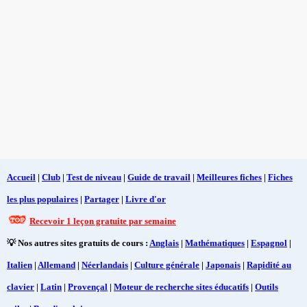
Accueil
|
Club
|
Test de niveau
|
Guide de travail
|
Meilleures fiches
|
Fiches
les plus populaires
|
Partager
|
Livre d'or
Recevoir 1 leçon gratuite par semaine
💡 Nos autres sites gratuits de cours :
Anglais
|
Mathématiques
|
Espagnol
|
Italien
|
Allemand
|
Néerlandais
|
Culture générale
|
Japonais
|
Rapidité au
clavier
|
Latin
|
Provençal
|
Moteur de recherche sites éducatifs
|
Outils