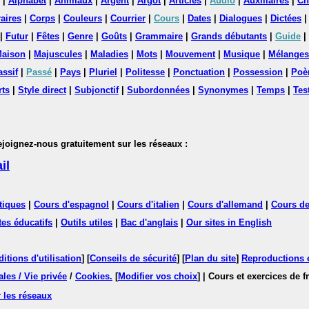
|
Alphabet
|
Animaux
|
Argent
|
Argot
|
Articles
|
Audio
|
Auxiliaires
|
Ch
aires
|
Corps
|
Couleurs
|
Courrier
|
Cours
|
Dates
|
Dialogues
|
Dictées
|
Futur
|
Fêtes
|
Genre
|
Goûts
|
Grammaire
|
Grands débutants
|
Guide
|
aison
|
Majuscules
|
Maladies
|
Mots
|
Mouvement
|
Musique
|
Mélanges
assif
|
Passé
|
Pays
|
Pluriel
|
Politesse
|
Ponctuation
|
Possession
|
Poè
rts
|
Style direct
|
Subjonctif
|
Subordonnées
|
Synonymes
|
Temps
|
Tes
nez-nous gratuitement sur les réseaux :
il
tiques
|
Cours d'espagnol
|
Cours d'italien
|
Cours d'allemand
|
Cours de
tes éducatifs
|
Outils utiles
|
Bac d'anglais
|
Our sites in English
itions d'utilisation
] [
Conseils de sécurité
] [
Plan du site
]
Reproductions et
les / Vie privée
/
Cookies
.
[
Modifier vos choix
]
| Cours et exercices de 
 les réseaux