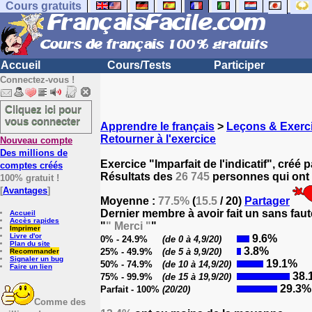
Cours gratuits
Accueil
Cours/Tests
Participer
Connectez-vous !
Cliquez ici pour
vous connecter
Apprendre le français
>
Leçons & Exerci
Retourner à l'exercice
Nouveau compte
Des millions de
Exercice "Imparfait de l'indicatif", créé 
comptes créés
Résultats des
26 745
personnes qui ont 
100% gratuit !
[
Avantages
]
Moyenne :
77.5%
(
15.5
/ 20)
Partager
Dernier membre à avoir fait un sans faut
Accueil
Accès rapides
"
" Merci "
"
Imprimer
Livre d'or
9.6%
0% - 24.9%
(de 0 à 4,9/20)
Plan du site
3.8%
25% - 49.9%
(de 5 à 9,9/20)
Recommander
Signaler un bug
19.1%
50% - 74.9%
(de 10 à 14,9/20)
Faire un lien
38.
75% - 99.9%
(de 15 à 19,9/20)
29.3%
Parfait - 100%
(20/20)
Comme des