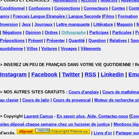
> COURS ET EXERCICES :
Abréviations
|
Accords
|
Adjectifs
|
Adverbes
Conditionnel
|
Confusions
|
Conjonctions
|
Connecteurs
|
Contes
|
Contr
amis
|
Français Langue Etrangère / Langue Seconde
|
Films
|
Formation
Inversion
|
Jeux
|
Journaux
|
Lettre manquante
|
Littérature
|
Magasin
|
M
|
Négations
|
Opinion
|
Ordres
|
Orthographe
|
Participes
|
Particules
|
P
Prépositions
|
Présent
|
Présenter
|
Quantité
|
Question
|
Relatives
|
Spo
quotidienne
|
Villes
|
Voitures
|
Voyages
|
Vêtements
> INSEREZ UN PEU DE FRANÇAIS DANS VOTRE VIE QUOTIDIENNE ! Rejoig
Instagram
|
Facebook
|
Twitter
|
RSS
|
Linkedin
|
Ema
> NOS AUTRES SITES GRATUITS :
Cours d'anglais
|
Cours de mathéma
au clavier
|
Cours de latin
|
Cours de provencal
|
Moteur de recherche si
> Copyright
Laurent Camus
-
En savoir plus, Aide, Contactez-nous
[
Cond
sites déposé chaque semaine chez un huissier de justice
|
Mentions léga
d'accès.
|
Livre d'or
|
Partager sur