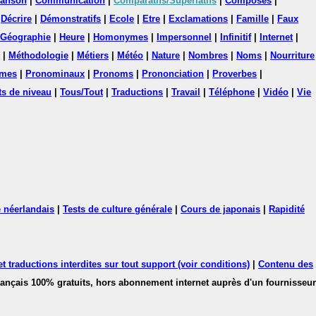
anson
|
Communication
|
Comparatifs/Superlatifs
|
Composés
|
|
Décrire
|
Démonstratifs
|
Ecole
|
Etre
|
Exclamations
|
Famille
|
Faux
Géographie
|
Heure
|
Homonymes
|
Impersonnel
|
Infinitif
|
Internet
|
|
Méthodologie
|
Métiers
|
Météo
|
Nature
|
Nombres
|
Noms
|
Nourriture
mes
|
Pronominaux
|
Pronoms
|
Prononciation
|
Proverbes
|
ts de niveau
|
Tous/Tout
|
Traductions
|
Travail
|
Téléphone
|
Vidéo
|
Vie
 néerlandais
|
Tests de culture générale
|
Cours de japonais
|
Rapidité
 traductions interdites sur tout support (voir conditions)
|
Contenu des
français 100% gratuits, hors abonnement internet auprès d'un fournisseur