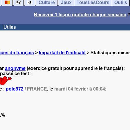
Culture
Jeux
TousLesCours
Outils
Recevoir 1 leçon gratuite chaque semaine
/
Utiles
ces de français
>
Imparfait de l'indicatif
> Statistiques mises
par
anonyme
(exercice gratuit pour apprendre le français) :
passé ce test :
e :
polo972
/ FRANCE
, le
mardi 04 février à 00:04
:
1%