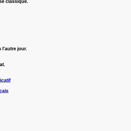
se classique.
l'autre jour.
at.
icatif
çais