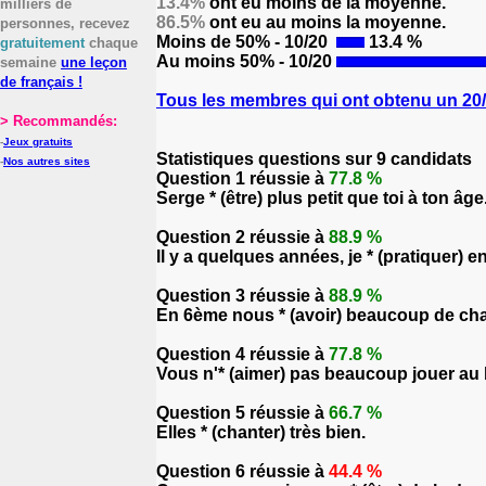
13.4%
ont eu moins de la moyenne.
milliers de
86.5%
ont eu au moins la moyenne.
personnes, recevez
Moins de 50% - 10/20
13.4 %
gratuitement
chaque
Au moins 50% - 10/20
semaine
une leçon
de français !
Tous les membres qui ont obtenu un 20/2
> Recommandés:
-
Jeux gratuits
Statistiques questions sur 9 candidats
-
Nos autres sites
Question 1 réussie à
77.8 %
Serge * (être) plus petit que toi à ton âge
Question 2 réussie à
88.9 %
Il y a quelques années, je * (pratiquer) e
Question 3 réussie à
88.9 %
En 6ème nous * (avoir) beaucoup de ch
Question 4 réussie à
77.8 %
Vous n'* (aimer) pas beaucoup jouer au 
Question 5 réussie à
66.7 %
Elles * (chanter) très bien.
Question 6 réussie à
44.4 %