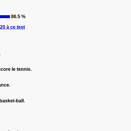
86.5 %
0 à ce test
.
ncore le tennis.
ance.
basket-ball.