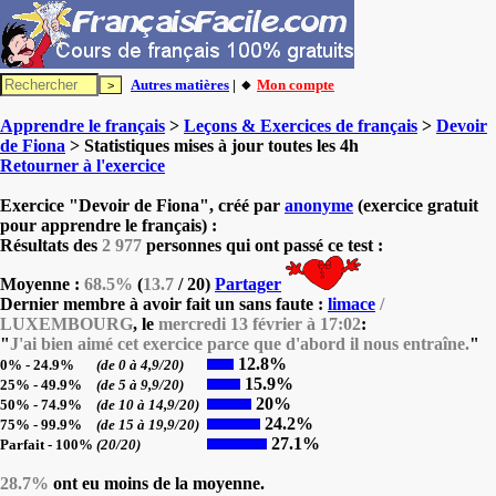
Autres matières
| 🔸
Mon compte
Apprendre le français
>
Leçons & Exercices de français
>
Devoir
de Fiona
> Statistiques mises à jour toutes les 4h
Retourner à l'exercice
Exercice "Devoir de Fiona", créé par
anonyme
(exercice gratuit
pour apprendre le français) :
Résultats des
2 977
personnes qui ont passé ce test :
Moyenne :
68.5%
(
13.7
/ 20)
Partager
Dernier membre à avoir fait un sans faute :
limace
/
LUXEMBOURG
, le
mercredi 13 février à 17:02
:
"
J'ai bien aimé cet exercice parce que d'abord il nous entraîne.
"
12.8%
0% - 24.9%
(de 0 à 4,9/20)
15.9%
25% - 49.9%
(de 5 à 9,9/20)
20%
50% - 74.9%
(de 10 à 14,9/20)
24.2%
75% - 99.9%
(de 15 à 19,9/20)
27.1%
Parfait - 100%
(20/20)
28.7%
ont eu moins de la moyenne.