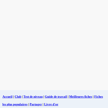
Accueil
|
Club
|
Test de niveau
|
Guide de travail
|
Meilleures fiches
|
Fiches
les plus populaires
|
Partager
|
Livre d'or