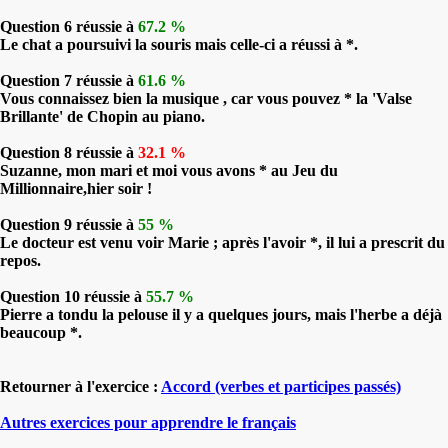
Question 6 réussie à
67.2 %
Le chat a poursuivi la souris mais celle-ci a réussi à *.
Question 7 réussie à
61.6 %
Vous connaissez bien la musique , car vous pouvez * la 'Valse
Brillante' de Chopin au piano.
Question 8 réussie à
32.1 %
Suzanne, mon mari et moi vous avons * au Jeu du
Millionnaire,hier soir !
Question 9 réussie à
55 %
Le docteur est venu voir Marie ; après l'avoir *, il lui a prescrit du
repos.
Question 10 réussie à
55.7 %
Pierre a tondu la pelouse il y a quelques jours, mais l'herbe a déjà
beaucoup *.
Retourner à l'exercice :
Accord (verbes et participes passés)
Autres exercices pour apprendre le français