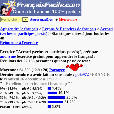
Autres matières
| 🔸
Mon compte
Apprendre le français
>
Leçons & Exercices de français
>
Accord
(verbes et participes passés)
> Statistiques mises à jour toutes les
4h
Retourner à l'exercice
Exercice "Accord (verbes et participes passés)", créé par
anonyme
(exercice gratuit pour apprendre le français) :
Résultats des
27 136
personnes qui ont passé ce test :
Moyenne :
64.5%
(
12.9
/ 20)
Partager
Dernier membre à avoir fait un sans faute :
polo972
/ FRANCE
,
le
vendredi 16 décembre à 17:06
:
"
" Excellent ! exercice merci beaucoup "
"
7.4%
0% - 24.9%
(de 0 à 4,9/20)
19.1%
25% - 49.9%
(de 5 à 9,9/20)
35.5%
50% - 74.9%
(de 10 à 14,9/20)
31.2%
75% - 99.9%
(de 15 à 19,9/20)
6.8%
Parfait - 100%
(20/20)