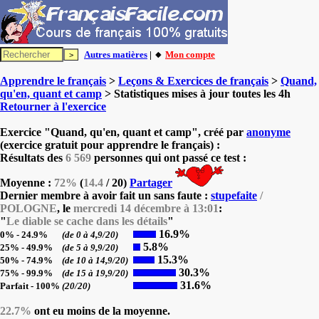
Autres matières
| 🔸
Mon compte
Apprendre le français
>
Leçons & Exercices de français
>
Quand,
qu'en, quant et camp
> Statistiques mises à jour toutes les 4h
Retourner à l'exercice
Exercice "Quand, qu'en, quant et camp", créé par
anonyme
(exercice gratuit pour apprendre le français) :
Résultats des
6 569
personnes qui ont passé ce test :
Moyenne :
72%
(
14.4
/ 20)
Partager
Dernier membre à avoir fait un sans faute :
stupefaite
/
POLOGNE
, le
mercredi 14 décembre à 13:01
:
"
Le diable se cache dans les détails
"
16.9%
0% - 24.9%
(de 0 à 4,9/20)
5.8%
25% - 49.9%
(de 5 à 9,9/20)
15.3%
50% - 74.9%
(de 10 à 14,9/20)
30.3%
75% - 99.9%
(de 15 à 19,9/20)
31.6%
Parfait - 100%
(20/20)
22.7%
ont eu moins de la moyenne.