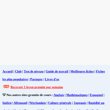
Accueil
|
Club
|
Test de niveau
|
Guide de travail
|
Meilleures fiches
|
Fiches
les plus populaires
|
Partager
|
Livre d'or
Recevoir 1 leçon gratuite par semaine
💡 Nos autres sites gratuits de cours :
Anglais
|
Mathématiques
|
Espagnol
|
Italien
|
Allemand
|
Néerlandais
|
Culture générale
|
Japonais
|
Rapidité au