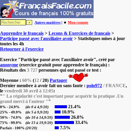
Autres matières
| 🔸
Mon compte
Apprendre le français
>
Leçons & Exercices de français
>
Participe passé avec l'auxiliaire avoir
> Statistiques mises à jour
toutes les 4h
Retourner à l'exercice
Exercice "Participe passé avec l'auxiliaire avoir", créé par
anonyme
(exercice gratuit pour apprendre le français) :
Résultats des
3 727
personnes qui ont passé ce test :
Moyenne :
60%
(
12
/ 20)
Partager
Dernier membre à avoir fait un sans faute :
polo972
/ FRANCE
,
le
vendredi 30 avril à 12:05
:
"
" La régularité c'est important pour acquérir la pratique .Un
grand merci à l'auteur "
"
21.4%
0% - 24.9%
(de 0 à 4,9/20)
10.9%
25% - 49.9%
(de 5 à 9,9/20)
26.8%
50% - 74.9%
(de 10 à 14,9/20)
33.4%
75% - 99.9%
(de 15 à 19,9/20)
7.5%
Parfait - 100%
(20/20)