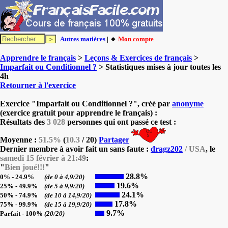
Autres matières
| 🔸
Mon compte
Apprendre le français
>
Leçons & Exercices de français
>
Imparfait ou Conditionnel ?
> Statistiques mises à jour toutes les
4h
Retourner à l'exercice
Exercice "Imparfait ou Conditionnel ?", créé par
anonyme
(exercice gratuit pour apprendre le français) :
Résultats des
3 028
personnes qui ont passé ce test :
Moyenne :
51.5%
(
10.3
/ 20)
Partager
Dernier membre à avoir fait un sans faute :
dragz202
/ USA
, le
samedi 15 février à 21:49
:
"
Bien joué!!!
"
28.8%
0% - 24.9%
(de 0 à 4,9/20)
19.6%
25% - 49.9%
(de 5 à 9,9/20)
24.1%
50% - 74.9%
(de 10 à 14,9/20)
17.8%
75% - 99.9%
(de 15 à 19,9/20)
9.7%
Parfait - 100%
(20/20)