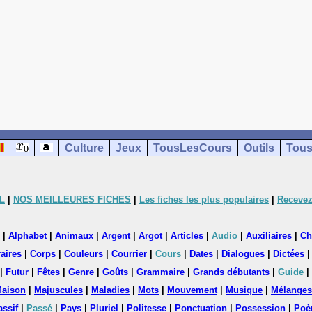
Culture
Jeux
TousLesCours
Outils
Tous
L
|
NOS MEILLEURES FICHES
|
Les fiches les plus populaires
|
Recevez
|
Alphabet
|
Animaux
|
Argent
|
Argot
|
Articles
|
Audio
|
Auxiliaires
|
Ch
aires
|
Corps
|
Couleurs
|
Courrier
|
Cours
|
Dates
|
Dialogues
|
Dictées
|
Futur
|
Fêtes
|
Genre
|
Goûts
|
Grammaire
|
Grands débutants
|
Guide
|
aison
|
Majuscules
|
Maladies
|
Mots
|
Mouvement
|
Musique
|
Mélanges
assif
|
Passé
|
Pays
|
Pluriel
|
Politesse
|
Ponctuation
|
Possession
|
Poè