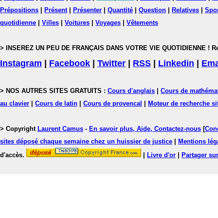
Prépositions
|
Présent
|
Présenter
|
Quantité
|
Question
|
Relatives
|
Spo
quotidienne
|
Villes
|
Voitures
|
Voyages
|
Vêtements
> INSEREZ UN PEU DE FRANÇAIS DANS VOTRE VIE QUOTIDIENNE ! Rejoig
Instagram
|
Facebook
|
Twitter
|
RSS
|
Linkedin
|
Ema
> NOS AUTRES SITES GRATUITS :
Cours d'anglais
|
Cours de mathéma
au clavier
|
Cours de latin
|
Cours de provencal
|
Moteur de recherche si
> Copyright
Laurent Camus
-
En savoir plus, Aide, Contactez-nous
[
Cond
sites déposé chaque semaine chez un huissier de justice
|
Mentions léga
d'accès.
|
Livre d'or
|
Partager sur