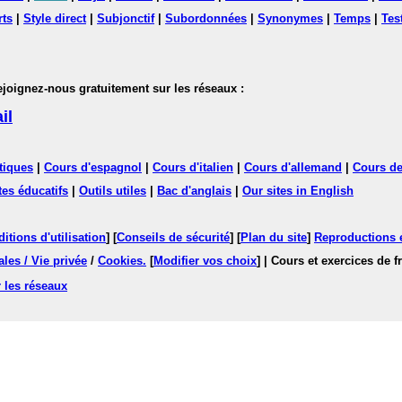
rts
|
Style direct
|
Subjonctif
|
Subordonnées
|
Synonymes
|
Temps
|
Tes
nez-nous gratuitement sur les réseaux :
il
tiques
|
Cours d'espagnol
|
Cours d'italien
|
Cours d'allemand
|
Cours de
tes éducatifs
|
Outils utiles
|
Bac d'anglais
|
Our sites in English
itions d'utilisation
] [
Conseils de sécurité
] [
Plan du site
]
Reproductions et
les / Vie privée
/
Cookies
.
[
Modifier vos choix
]
| Cours et exercices de 
 les réseaux