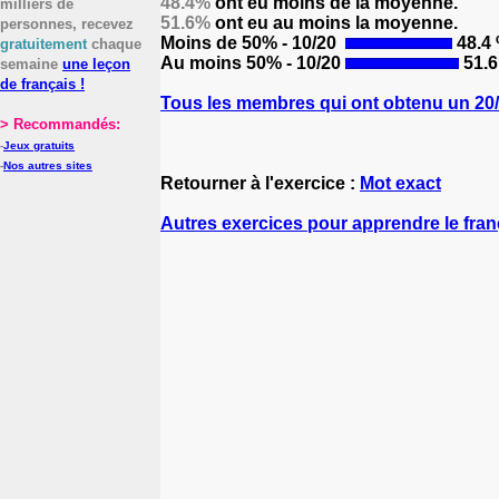
48.4%
ont eu moins de la moyenne.
milliers de
51.6%
ont eu au moins la moyenne.
personnes, recevez
Moins de 50% - 10/20
48.4
gratuitement
chaque
Au moins 50% - 10/20
51.6
semaine
une leçon
de français !
Tous les membres qui ont obtenu un 20/2
> Recommandés:
-
Jeux gratuits
-
Nos autres sites
Retourner à l'exercice :
Mot exact
Autres exercices pour apprendre le fran