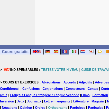
Cours gratuits
>
INDISPENSABLES :
TESTEZ VOTRE NIVEAU
|
GUIDE DE TRAVAI
> COURS ET EXERCICES :
Abréviations
|
Accords
|
Adjectifs
|
Adverbes
Conditionnel
|
Confusions
|
Conjonctions
|
Connecteurs
|
Contes
|
Contr
amis
|
Français Langue Etrangère / Langue Seconde
|
Films
|
Formation
Inversion
|
Jeux
|
Journaux
|
Lettre manquante
|
Littérature
|
Magasin
|
M
|
Négations
|
Opinion
|
Ordres
|
Orthographe
|
Participes
|
Particules
|
P