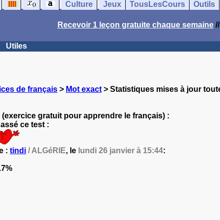
Culture
Jeux
TousLesCours
Outils
Recevoir 1 leçon gratuite chaque semaine
/
Utiles
ces de français
>
Mot exact
> Statistiques mises à jour tout
(exercice gratuit pour apprendre le français) :
ssé ce test :
e :
tindi
/ ALGéRIE
, le
lundi 26 janvier à 15:44
:
.7%