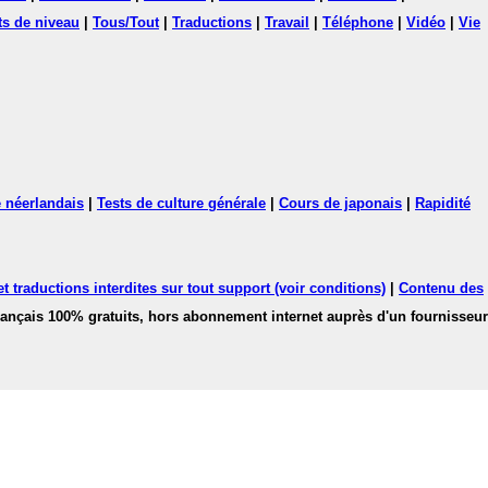
ts de niveau
|
Tous/Tout
|
Traductions
|
Travail
|
Téléphone
|
Vidéo
|
Vie
 néerlandais
|
Tests de culture générale
|
Cours de japonais
|
Rapidité
 traductions interdites sur tout support (voir conditions)
|
Contenu des
français 100% gratuits, hors abonnement internet auprès d'un fournisseur