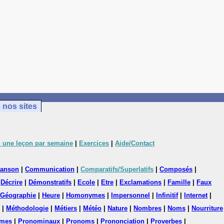
 nos sites
 une leçon par semaine
|
Exercices
|
Aide/Contact
anson
|
Communication
|
Comparatifs/Superlatifs
|
Composés
|
|
Décrire
|
Démonstratifs
|
Ecole
|
Etre
|
Exclamations
|
Famille
|
Faux
Géographie
|
Heure
|
Homonymes
|
Impersonnel
|
Infinitif
|
Internet
|
|
Méthodologie
|
Métiers
|
Météo
|
Nature
|
Nombres
|
Noms
|
Nourriture
mes
|
Pronominaux
|
Pronoms
|
Prononciation
|
Proverbes
|