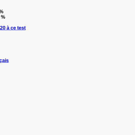
 %
 %
0 à ce test
çais