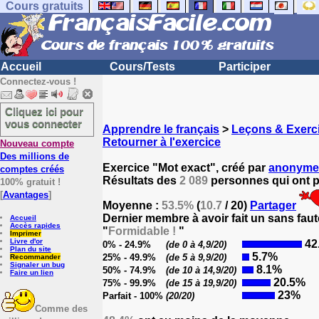
Cours gratuits
Accueil
Cours/Tests
Participer
Connectez-vous !
Cliquez ici pour
vous connecter
Apprendre le français
>
Leçons & Exerci
Retourner à l'exercice
Nouveau compte
Des millions de
Exercice "Mot exact", créé par
anonyme
comptes créés
Résultats des
2 089
personnes qui ont pa
100% gratuit !
[
Avantages
]
Moyenne :
53.5%
(
10.7
/ 20)
Partager
Dernier membre à avoir fait un sans faut
Accueil
Accès rapides
"
Formidable !
"
Imprimer
Livre d'or
42
0% - 24.9%
(de 0 à 4,9/20)
Plan du site
5.7%
25% - 49.9%
(de 5 à 9,9/20)
Recommander
Signaler un bug
8.1%
50% - 74.9%
(de 10 à 14,9/20)
Faire un lien
20.5%
75% - 99.9%
(de 15 à 19,9/20)
23%
Parfait - 100%
(20/20)
Comme des