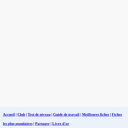
Accueil
|
Club
|
Test de niveau
|
Guide de travail
|
Meilleures fiches
|
Fiches
les plus populaires
|
Partager
|
Livre d'or