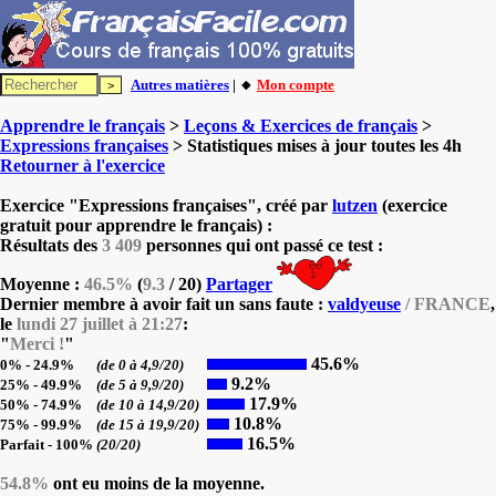
Autres matières
| 🔸
Mon compte
Apprendre le français
>
Leçons & Exercices de français
>
Expressions françaises
> Statistiques mises à jour toutes les 4h
Retourner à l'exercice
Exercice "Expressions françaises", créé par
lutzen
(exercice
gratuit pour apprendre le français) :
Résultats des
3 409
personnes qui ont passé ce test :
Moyenne :
46.5%
(
9.3
/ 20)
Partager
Dernier membre à avoir fait un sans faute :
valdyeuse
/ FRANCE
,
le
lundi 27 juillet à 21:27
:
"
Merci !
"
45.6%
0% - 24.9%
(de 0 à 4,9/20)
9.2%
25% - 49.9%
(de 5 à 9,9/20)
17.9%
50% - 74.9%
(de 10 à 14,9/20)
10.8%
75% - 99.9%
(de 15 à 19,9/20)
16.5%
Parfait - 100%
(20/20)
54.8%
ont eu moins de la moyenne.