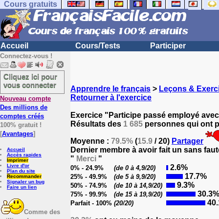
Cours gratuits
Accueil
Cours/Tests
Participer
Connectez-vous !
Cliquez ici pour
vous connecter
Apprendre le français
>
Leçons & Exerci
Retourner à l'exercice
Nouveau compte
Des millions de
Exercice "Participe passé employé avec 
comptes créés
Résultats des
1 685
personnes qui ont pa
100% gratuit !
[
Avantages
]
Moyenne :
79.5%
(
15.9
/ 20)
Partager
Dernier membre à avoir fait un sans faut
Accueil
Accès rapides
"
Merci
"
Imprimer
Livre d'or
2.6%
0% - 24.9%
(de 0 à 4,9/20)
Plan du site
17.7%
25% - 49.9%
(de 5 à 9,9/20)
Recommander
Signaler un bug
9.3%
50% - 74.9%
(de 10 à 14,9/20)
Faire un lien
30.3
75% - 99.9%
(de 15 à 19,9/20)
40
Parfait - 100%
(20/20)
Comme des