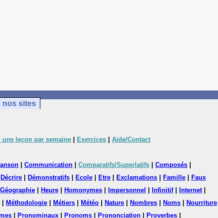
 nos sites
 une leçon par semaine
|
Exercices
|
Aide/Contact
anson
|
Communication
|
Comparatifs/Superlatifs
|
Composés
|
|
Décrire
|
Démonstratifs
|
Ecole
|
Etre
|
Exclamations
|
Famille
|
Faux
Géographie
|
Heure
|
Homonymes
|
Impersonnel
|
Infinitif
|
Internet
|
|
Méthodologie
|
Métiers
|
Météo
|
Nature
|
Nombres
|
Noms
|
Nourriture
mes
|
Pronominaux
|
Pronoms
|
Prononciation
|
Proverbes
|