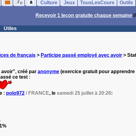
Culture
Jeux
TousLesCours
Outils
Recevoir 1 leçon gratuite chaque semaine
/
Utiles
ces de français
>
Participe passé employé avec avoir
> Stat
avoir", créé par
anonyme
(exercice gratuit pour apprendre l
ssé ce test :
e :
polo972
/ FRANCE
, le
samedi 25 juillet à 20:26
:
%
.1%