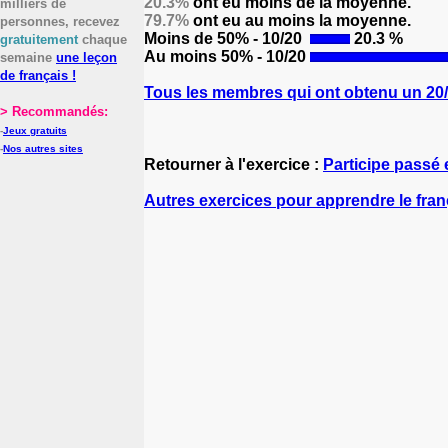
20.3%
ont eu moins de la moyenne.
milliers de
79.7%
ont eu au moins la moyenne.
personnes, recevez
Moins de 50% - 10/20
20.3 %
gratuitement
chaque
Au moins 50% - 10/20
semaine
une leçon
de français !
Tous les membres qui ont obtenu un 20/2
> Recommandés:
-
Jeux gratuits
-
Nos autres sites
Retourner à l'exercice :
Participe passé
Autres exercices pour apprendre le fran