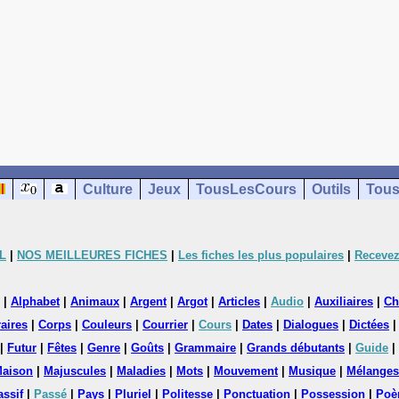
Culture
Jeux
TousLesCours
Outils
Tous
L
|
NOS MEILLEURES FICHES
|
Les fiches les plus populaires
|
Recevez
|
Alphabet
|
Animaux
|
Argent
|
Argot
|
Articles
|
Audio
|
Auxiliaires
|
Ch
aires
|
Corps
|
Couleurs
|
Courrier
|
Cours
|
Dates
|
Dialogues
|
Dictées
|
Futur
|
Fêtes
|
Genre
|
Goûts
|
Grammaire
|
Grands débutants
|
Guide
|
aison
|
Majuscules
|
Maladies
|
Mots
|
Mouvement
|
Musique
|
Mélanges
assif
|
Passé
|
Pays
|
Pluriel
|
Politesse
|
Ponctuation
|
Possession
|
Poè