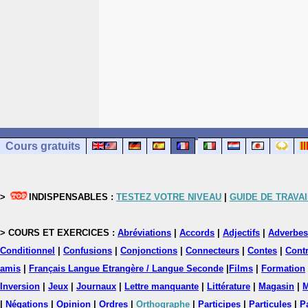
Cours gratuits
>
INDISPENSABLES :
TESTEZ VOTRE NIVEAU
|
GUIDE DE TRAVAI
> COURS ET EXERCICES :
Abréviations
|
Accords
|
Adjectifs
|
Adverbes
Conditionnel
|
Confusions
|
Conjonctions
|
Connecteurs
|
Contes
|
Contr
amis
|
Français Langue Etrangère / Langue Seconde
|
Films
|
Formation
Inversion
|
Jeux
|
Journaux
|
Lettre manquante
|
Littérature
|
Magasin
|
M
|
Négations
|
Opinion
|
Ordres
|
Orthographe
|
Participes
|
Particules
|
P