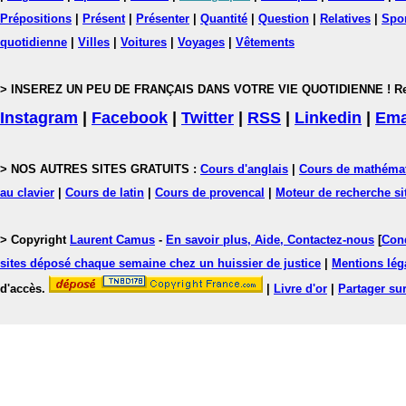
Prépositions
|
Présent
|
Présenter
|
Quantité
|
Question
|
Relatives
|
Spo
quotidienne
|
Villes
|
Voitures
|
Voyages
|
Vêtements
> INSEREZ UN PEU DE FRANÇAIS DANS VOTRE VIE QUOTIDIENNE ! Rejoig
Instagram
|
Facebook
|
Twitter
|
RSS
|
Linkedin
|
Ema
> NOS AUTRES SITES GRATUITS :
Cours d'anglais
|
Cours de mathéma
au clavier
|
Cours de latin
|
Cours de provencal
|
Moteur de recherche si
> Copyright
Laurent Camus
-
En savoir plus, Aide, Contactez-nous
[
Cond
sites déposé chaque semaine chez un huissier de justice
|
Mentions léga
d'accès.
|
Livre d'or
|
Partager sur