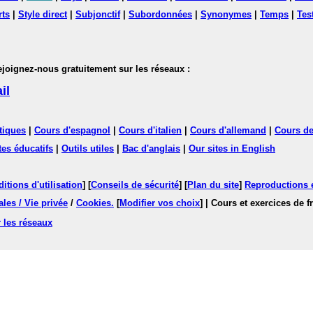
rts
|
Style direct
|
Subjonctif
|
Subordonnées
|
Synonymes
|
Temps
|
Tes
nez-nous gratuitement sur les réseaux :
il
tiques
|
Cours d'espagnol
|
Cours d'italien
|
Cours d'allemand
|
Cours de
tes éducatifs
|
Outils utiles
|
Bac d'anglais
|
Our sites in English
itions d'utilisation
] [
Conseils de sécurité
] [
Plan du site
]
Reproductions et
les / Vie privée
/
Cookies
.
[
Modifier vos choix
]
| Cours et exercices de 
 les réseaux