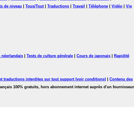
ts de niveau
|
Tous/Tout
|
Traductions
|
Travail
|
Téléphone
|
Vidéo
|
Vie
 néerlandais
|
Tests de culture générale
|
Cours de japonais
|
Rapidité
 traductions interdites sur tout support (voir conditions)
|
Contenu des
français 100% gratuits, hors abonnement internet auprès d'un fournisseur