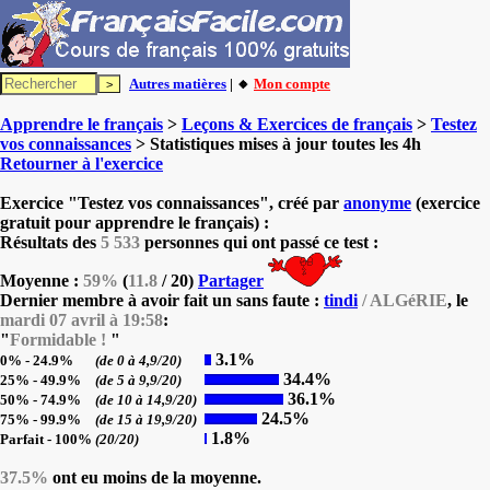
Autres matières
| 🔸
Mon compte
Apprendre le français
>
Leçons & Exercices de français
>
Testez
vos connaissances
> Statistiques mises à jour toutes les 4h
Retourner à l'exercice
Exercice "Testez vos connaissances", créé par
anonyme
(exercice
gratuit pour apprendre le français) :
Résultats des
5 533
personnes qui ont passé ce test :
Moyenne :
59%
(
11.8
/ 20)
Partager
Dernier membre à avoir fait un sans faute :
tindi
/ ALGéRIE
, le
mardi 07 avril à 19:58
:
"
Formidable !
"
3.1%
0% - 24.9%
(de 0 à 4,9/20)
34.4%
25% - 49.9%
(de 5 à 9,9/20)
36.1%
50% - 74.9%
(de 10 à 14,9/20)
24.5%
75% - 99.9%
(de 15 à 19,9/20)
1.8%
Parfait - 100%
(20/20)
37.5%
ont eu moins de la moyenne.