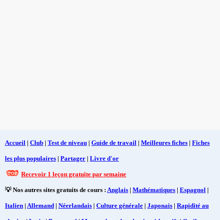
Accueil
|
Club
|
Test de niveau
|
Guide de travail
|
Meilleures fiches
|
Fiches
les plus populaires
|
Partager
|
Livre d'or
Recevoir 1 leçon gratuite par semaine
💡 Nos autres sites gratuits de cours :
Anglais
|
Mathématiques
|
Espagnol
|
Italien
|
Allemand
|
Néerlandais
|
Culture générale
|
Japonais
|
Rapidité au