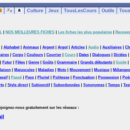
Culture
Jeux
TousLesCours
Outils
Tous
L
|
NOS MEILLEURES FICHES
|
Les fiches les plus populaires
|
Recevez
|
Alphabet
|
Animaux
|
Argent
|
Argot
|
Articles
|
Audio
|
Auxiliaires
|
Ch
aires
|
Corps
|
Couleurs
|
Courrier
|
Cours
|
Dates
|
Dialogues
|
Dictées
|
Futur
|
Fêtes
|
Genre
|
Goûts
|
Grammaire
|
Grands débutants
|
Guide
|
aison
|
Majuscules
|
Maladies
|
Mots
|
Mouvement
|
Musique
|
Mélanges
assif
|
Passé
|
Pays
|
Pluriel
|
Politesse
|
Ponctuation
|
Possession
|
Poè
rts
|
Style direct
|
Subjonctif
|
Subordonnées
|
Synonymes
|
Temps
|
Tes
nez-nous gratuitement sur les réseaux :
il