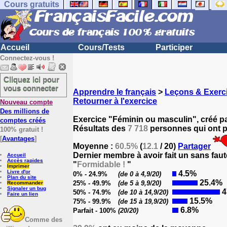
Cours gratuits
Accueil
Cours/Tests
Participer
Connectez-vous !
Cliquez ici pour
vous connecter
Apprendre le français
>
Leçons & Exerci
Retourner à l'exercice
Nouveau compte
Des millions de
Exercice "Féminin ou masculin", créé p
comptes créés
Résultats des
7 718
personnes qui ont pa
100% gratuit !
[
Avantages
]
Moyenne :
60.5%
(
12.1
/ 20)
Partager
Dernier membre à avoir fait un sans faut
Accueil
Accès rapides
"
Formidable !
"
Imprimer
Livre d'or
4.5%
0% - 24.9%
(de 0 à 4,9/20)
Plan du site
25.4%
25% - 49.9%
(de 5 à 9,9/20)
Recommander
Signaler un bug
4
50% - 74.9%
(de 10 à 14,9/20)
Faire un lien
15.5%
75% - 99.9%
(de 15 à 19,9/20)
6.8%
Parfait - 100%
(20/20)
Comme des