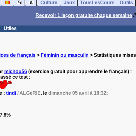
Culture
Jeux
TousLesCours
Outils
Recevoir 1 leçon gratuite chaque semaine
/
Utiles
ces de français
>
Féminin ou masculin
> Statistiques mises 
ar
michou56
(exercice gratuit pour apprendre le français) :
ssé ce test :
e :
tindi
/ ALGéRIE
, le
dimanche 05 avril à 18:32
:
7.8%