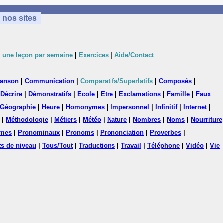
 nos sites
 une leçon par semaine
|
Exercices
|
Aide/Contact
anson
|
Communication
|
Comparatifs/Superlatifs
|
Composés
|
|
Décrire
|
Démonstratifs
|
Ecole
|
Etre
|
Exclamations
|
Famille
|
Faux
Géographie
|
Heure
|
Homonymes
|
Impersonnel
|
Infinitif
|
Internet
|
|
Méthodologie
|
Métiers
|
Météo
|
Nature
|
Nombres
|
Noms
|
Nourriture
mes
|
Pronominaux
|
Pronoms
|
Prononciation
|
Proverbes
|
ts de niveau
|
Tous/Tout
|
Traductions
|
Travail
|
Téléphone
|
Vidéo
|
Vie