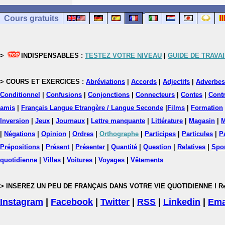
Cours gratuits
>
INDISPENSABLES :
TESTEZ VOTRE NIVEAU
|
GUIDE DE TRAVAI
> COURS ET EXERCICES :
Abréviations
|
Accords
|
Adjectifs
|
Adverbes
Conditionnel
|
Confusions
|
Conjonctions
|
Connecteurs
|
Contes
|
Contr
amis
|
Français Langue Etrangère / Langue Seconde
|
Films
|
Formation
Inversion
|
Jeux
|
Journaux
|
Lettre manquante
|
Littérature
|
Magasin
|
M
|
Négations
|
Opinion
|
Ordres
|
Orthographe
|
Participes
|
Particules
|
P
Prépositions
|
Présent
|
Présenter
|
Quantité
|
Question
|
Relatives
|
Spo
quotidienne
|
Villes
|
Voitures
|
Voyages
|
Vêtements
> INSEREZ UN PEU DE FRANÇAIS DANS VOTRE VIE QUOTIDIENNE ! Rejoig
Instagram
|
Facebook
|
Twitter
|
RSS
|
Linkedin
|
Ema