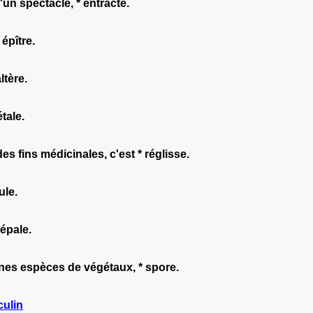
un spectacle, * entracte.
épître.
ltère.
tale.
es fins médicinales, c'est * réglisse.
ule.
sépale.
ines espèces de végétaux, * spore.
ulin