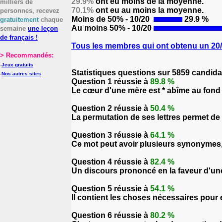
29.9%
ont eu moins de la moyenne.
milliers de
70.1%
ont eu au moins la moyenne.
personnes, recevez
Moins de 50% - 10/20
29.9 %
gratuitement
chaque
Au moins 50% - 10/20
semaine
une leçon
de français !
Tous les membres qui ont obtenu un 20/2
> Recommandés:
-
Jeux gratuits
Statistiques questions sur 5859 candida
-
Nos autres sites
Question 1 réussie à
89.8 %
Le cœur d'une mère est * abîme au fond 
Question 2 réussie à
50.4 %
La permutation de ses lettres permet de
Question 3 réussie à
64.1 %
Ce mot peut avoir plusieurs synonymes, 
Question 4 réussie à
82.4 %
Un discours prononcé en la faveur d'une
Question 5 réussie à
54.1 %
Il contient les choses nécessaires pour éc
Question 6 réussie à
80.2 %