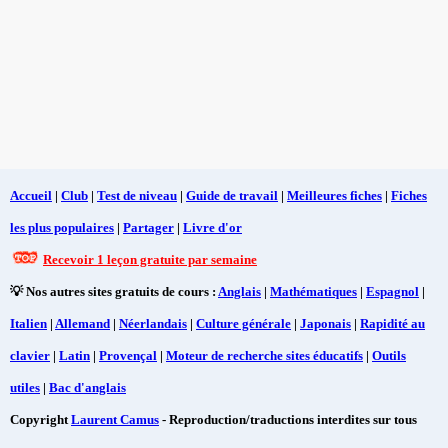
Accueil
|
Club
|
Test de niveau
|
Guide de travail
|
Meilleures fiches
|
Fiches
les plus populaires
|
Partager
|
Livre d'or
Recevoir 1 leçon gratuite par semaine
💡 Nos autres sites gratuits de cours :
Anglais
|
Mathématiques
|
Espagnol
|
Italien
|
Allemand
|
Néerlandais
|
Culture générale
|
Japonais
|
Rapidité au
clavier
|
Latin
|
Provençal
|
Moteur de recherche sites éducatifs
|
Outils
utiles
|
Bac d'anglais
Copyright
Laurent Camus
- Reproduction/traductions interdites sur tous