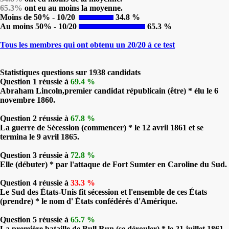
65.3%
ont eu au moins la moyenne.
Moins de 50% - 10/20
34.8 %
Au moins 50% - 10/20
65.3 %
Tous les membres qui ont obtenu un 20/20 à ce test
Statistiques questions sur 1938 candidats
Question 1 réussie à
69.4 %
Abraham Lincoln,premier candidat républicain (être) * élu le 6
novembre 1860.
Question 2 réussie à
67.8 %
La guerre de Sécession (commencer) * le 12 avril 1861 et se
termina le 9 avril 1865.
Question 3 réussie à
72.8 %
Elle (débuter) * par l'attaque de Fort Sumter en Caroline du Sud.
Question 4 réussie à
33.3 %
Le Sud des États-Unis fit sécession et l'ensemble de ces États
(prendre) * le nom d' États confédérés d'Amérique.
Question 5 réussie à
65.7 %
La première bataille de Bull Run (se dérouler) * le 21 juillet 1861.