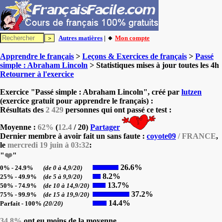
Autres matières
| 🔸
Mon compte
Apprendre le français
>
Leçons & Exercices de français
>
Passé
simple : Abraham Lincoln
> Statistiques mises à jour toutes les 4h
Retourner à l'exercice
Exercice "Passé simple : Abraham Lincoln", créé par
lutzen
(exercice gratuit pour apprendre le français) :
Résultats des
2 429
personnes qui ont passé ce test :
Moyenne :
62%
(
12.4
/ 20)
Partager
Dernier membre à avoir fait un sans faute :
coyote09
/ FRANCE
,
le
mercredi 19 juin à 03:32
:
"
❤️
"
26.6%
0% - 24.9%
(de 0 à 4,9/20)
8.2%
25% - 49.9%
(de 5 à 9,9/20)
13.7%
50% - 74.9%
(de 10 à 14,9/20)
37.2%
75% - 99.9%
(de 15 à 19,9/20)
14.4%
Parfait - 100%
(20/20)
34.8%
ont eu moins de la moyenne.