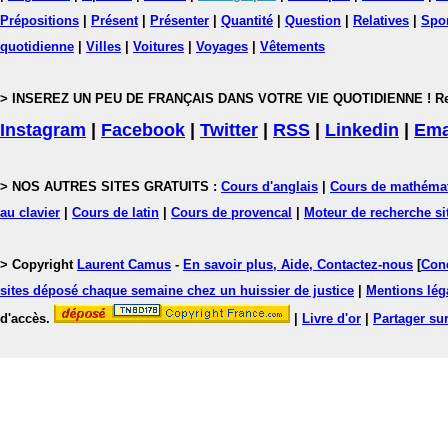
Prépositions
|
Présent
|
Présenter
|
Quantité
|
Question
|
Relatives
|
Spo
quotidienne
|
Villes
|
Voitures
|
Voyages
|
Vêtements
> INSEREZ UN PEU DE FRANÇAIS DANS VOTRE VIE QUOTIDIENNE ! Rejoig
Instagram
|
Facebook
|
Twitter
|
RSS
|
Linkedin
|
Ema
> NOS AUTRES SITES GRATUITS :
Cours d'anglais
|
Cours de mathéma
au clavier
|
Cours de latin
|
Cours de provencal
|
Moteur de recherche si
> Copyright
Laurent Camus
-
En savoir plus, Aide, Contactez-nous
[
Cond
sites déposé chaque semaine chez un huissier de justice
|
Mentions léga
d'accès.
|
Livre d'or
|
Partager sur