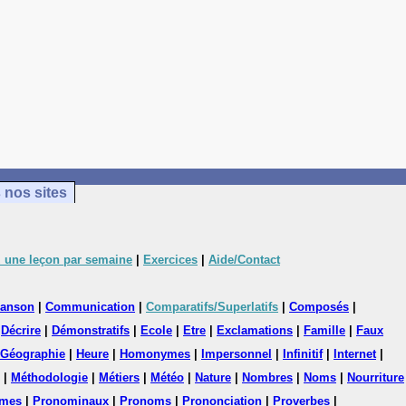
 nos sites
 une leçon par semaine
|
Exercices
|
Aide/Contact
anson
|
Communication
|
Comparatifs/Superlatifs
|
Composés
|
|
Décrire
|
Démonstratifs
|
Ecole
|
Etre
|
Exclamations
|
Famille
|
Faux
Géographie
|
Heure
|
Homonymes
|
Impersonnel
|
Infinitif
|
Internet
|
|
Méthodologie
|
Métiers
|
Météo
|
Nature
|
Nombres
|
Noms
|
Nourriture
mes
|
Pronominaux
|
Pronoms
|
Prononciation
|
Proverbes
|