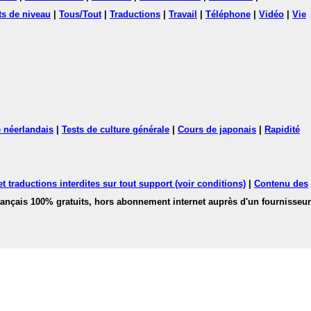
ts de niveau
|
Tous/Tout
|
Traductions
|
Travail
|
Téléphone
|
Vidéo
|
Vie
 néerlandais
|
Tests de culture générale
|
Cours de japonais
|
Rapidité
 traductions interdites sur tout support (voir conditions)
|
Contenu des
français 100% gratuits, hors abonnement internet auprès d'un fournisseur