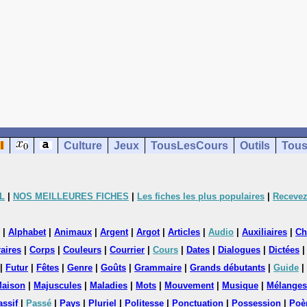
Culture
Jeux
TousLesCours
Outils
Tous
L
|
NOS MEILLEURES FICHES
|
Les fiches les plus populaires
|
Recevez
|
Alphabet
|
Animaux
|
Argent
|
Argot
|
Articles
|
Audio
|
Auxiliaires
|
Ch
aires
|
Corps
|
Couleurs
|
Courrier
|
Cours
|
Dates
|
Dialogues
|
Dictées
|
Futur
|
Fêtes
|
Genre
|
Goûts
|
Grammaire
|
Grands débutants
|
Guide
|
aison
|
Majuscules
|
Maladies
|
Mots
|
Mouvement
|
Musique
|
Mélanges
assif
|
Passé
|
Pays
|
Pluriel
|
Politesse
|
Ponctuation
|
Possession
|
Poè