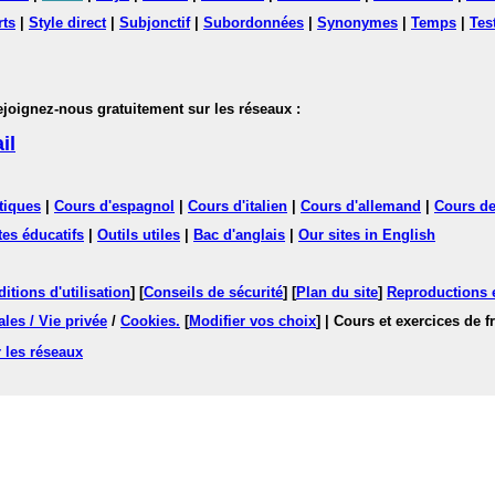
rts
|
Style direct
|
Subjonctif
|
Subordonnées
|
Synonymes
|
Temps
|
Tes
nez-nous gratuitement sur les réseaux :
il
tiques
|
Cours d'espagnol
|
Cours d'italien
|
Cours d'allemand
|
Cours de
tes éducatifs
|
Outils utiles
|
Bac d'anglais
|
Our sites in English
itions d'utilisation
] [
Conseils de sécurité
] [
Plan du site
]
Reproductions et
les / Vie privée
/
Cookies
.
[
Modifier vos choix
]
| Cours et exercices de 
 les réseaux