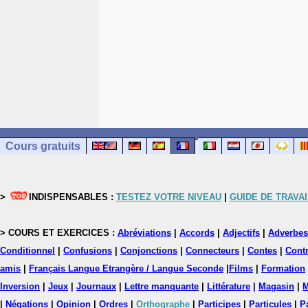
Cours gratuits
>
INDISPENSABLES :
TESTEZ VOTRE NIVEAU
|
GUIDE DE TRAVAI
> COURS ET EXERCICES :
Abréviations
|
Accords
|
Adjectifs
|
Adverbes
Conditionnel
|
Confusions
|
Conjonctions
|
Connecteurs
|
Contes
|
Contr
amis
|
Français Langue Etrangère / Langue Seconde
|
Films
|
Formation
Inversion
|
Jeux
|
Journaux
|
Lettre manquante
|
Littérature
|
Magasin
|
M
|
Négations
|
Opinion
|
Ordres
|
Orthographe
|
Participes
|
Particules
|
P