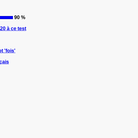
90 %
0 à ce test
t 'fois'
çais