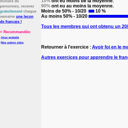
10%
ont eu moins de la moyenne.
milliers de
90%
ont eu au moins la moyenne.
personnes, recevez
Moins de 50% - 10/20
10 %
gratuitement
chaque
Au moins 50% - 10/20
semaine
une leçon
de français !
Tous les membres qui ont obtenu un 20/2
> Recommandés:
-
Jeux gratuits
-
Nos autres sites
Retourner à l'exercice :
Avoir foi en le mo
Autres exercices pour apprendre le fran