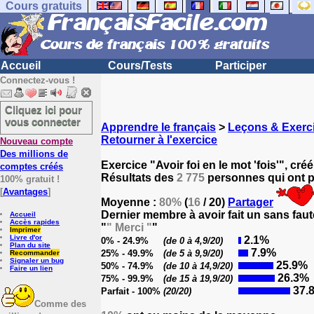
Cours gratuits
Accueil
Cours/Tests
Participer
Connectez-vous !
Cliquez ici pour
vous connecter
Apprendre le français
>
Leçons & Exerci
Retourner à l'exercice
Nouveau compte
Des millions de
Exercice "Avoir foi en le mot 'fois'", cré
comptes créés
Résultats des
2 775
personnes qui ont pa
100% gratuit !
[
Avantages
]
Moyenne :
80%
(
16
/ 20)
Partager
Dernier membre à avoir fait un sans faut
Accueil
Accès rapides
"
" Merci "
"
Imprimer
Livre d'or
2.1%
0% - 24.9%
(de 0 à 4,9/20)
Plan du site
7.9%
25% - 49.9%
(de 5 à 9,9/20)
Recommander
Signaler un bug
25.9%
50% - 74.9%
(de 10 à 14,9/20)
Faire un lien
26.3%
75% - 99.9%
(de 15 à 19,9/20)
37.
Parfait - 100%
(20/20)
Comme des