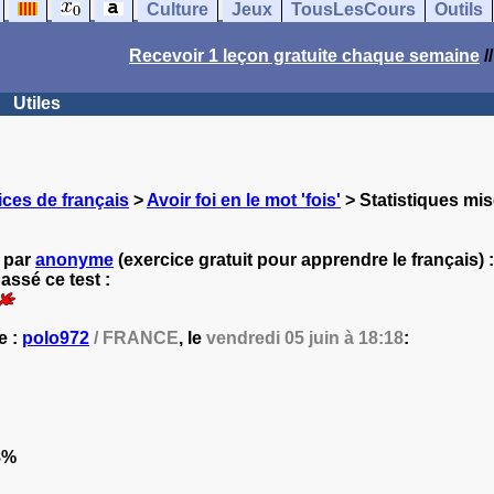
Culture
Jeux
TousLesCours
Outils
Recevoir 1 leçon gratuite chaque semaine
/
Utiles
ces de français
>
Avoir foi en le mot 'fois'
> Statistiques mis
é par
anonyme
(exercice gratuit pour apprendre le français) :
ssé ce test :
e :
polo972
/ FRANCE
, le
vendredi 05 juin à 18:18
:
8%