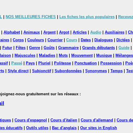
L
|
NOS MEILLEURES FICHES
|
Les fiches les plus populaires
|
Recevez
|
Alphabet
|
Animaux
|
Argent
|
Argot
|
Articles
|
Audio
|
Auxiliaires
|
Ch
aires
|
Corps
|
Couleurs
|
Courrier
|
Cours
|
Dates
|
Dialogues
|
Dictées
|
Futur
|
Fêtes
|
Genre
|
Goûts
|
Grammaire
|
Grands débutants
|
Guide
|
aison
|
Majuscules
|
Maladies
|
Mots
|
Mouvement
|
Musique
|
Mélanges
assif
|
Passé
|
Pays
|
Pluriel
|
Politesse
|
Ponctuation
|
Possession
|
Poè
rts
|
Style direct
|
Subjonctif
|
Subordonnées
|
Synonymes
|
Temps
|
Tes
nez-nous gratuitement sur les réseaux :
il
tiques
|
Cours d'espagnol
|
Cours d'italien
|
Cours d'allemand
|
Cours de
tes éducatifs
|
Outils utiles
|
Bac d'anglais
|
Our sites in English