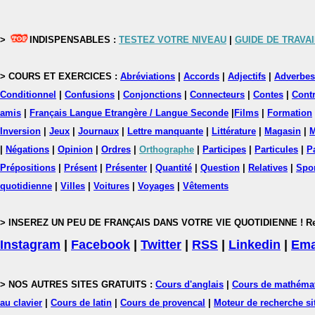
>
INDISPENSABLES :
TESTEZ VOTRE NIVEAU
|
GUIDE DE TRAVAI
> COURS ET EXERCICES :
Abréviations
|
Accords
|
Adjectifs
|
Adverbes
Conditionnel
|
Confusions
|
Conjonctions
|
Connecteurs
|
Contes
|
Contr
amis
|
Français Langue Etrangère / Langue Seconde
|
Films
|
Formation
Inversion
|
Jeux
|
Journaux
|
Lettre manquante
|
Littérature
|
Magasin
|
M
|
Négations
|
Opinion
|
Ordres
|
Orthographe
|
Participes
|
Particules
|
P
Prépositions
|
Présent
|
Présenter
|
Quantité
|
Question
|
Relatives
|
Spo
quotidienne
|
Villes
|
Voitures
|
Voyages
|
Vêtements
> INSEREZ UN PEU DE FRANÇAIS DANS VOTRE VIE QUOTIDIENNE ! Rejoig
Instagram
|
Facebook
|
Twitter
|
RSS
|
Linkedin
|
Ema
> NOS AUTRES SITES GRATUITS :
Cours d'anglais
|
Cours de mathéma
au clavier
|
Cours de latin
|
Cours de provencal
|
Moteur de recherche si