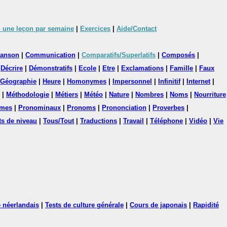
 une leçon par semaine
|
Exercices
|
Aide/Contact
anson
|
Communication
|
Comparatifs/Superlatifs
|
Composés
|
|
Décrire
|
Démonstratifs
|
Ecole
|
Etre
|
Exclamations
|
Famille
|
Faux
Géographie
|
Heure
|
Homonymes
|
Impersonnel
|
Infinitif
|
Internet
|
|
Méthodologie
|
Métiers
|
Météo
|
Nature
|
Nombres
|
Noms
|
Nourriture
mes
|
Pronominaux
|
Pronoms
|
Prononciation
|
Proverbes
|
ts de niveau
|
Tous/Tout
|
Traductions
|
Travail
|
Téléphone
|
Vidéo
|
Vie
 néerlandais
|
Tests de culture générale
|
Cours de japonais
|
Rapidité