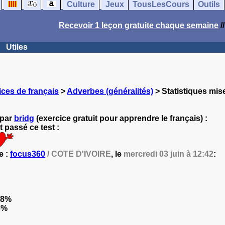
Culture
Jeux
TousLesCours
Outils
Recevoir 1 leçon gratuite chaque semaine
/
Utiles
ces de français
>
Adverbes (généralités)
> Statistiques mise
 par
bridg
(exercice gratuit pour apprendre le français) :
 passé ce test :
e :
focus360
/ COTE D'IVOIRE
, le
mercredi 03 juin à 12:42
:
.8%
6%