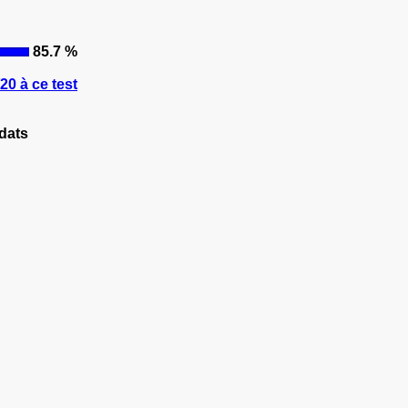
85.7 %
0 à ce test
dats