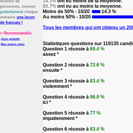
14.3%
ont eu moins de la moyenne.
milliers de
85.7%
ont eu au moins la moyenne.
personnes, recevez
Moins de 50% - 10/20
14.3 %
gratuitement
chaque
Au moins 50% - 10/20
semaine
une leçon
de français !
Tous les membres qui ont obtenu un 20/2
> Recommandés:
-
Jeux gratuits
Statistiques questions sur 119135 candi
-
Nos autres sites
Question 1 réussie à
69.4 %
assez *
Question 2 réussie à
72.6 %
ensuite *
Question 3 réussie à
83.4 %
violemment *
Question 4 réussie à
96.9 %
ici *
Question 5 réussie à
77 %
impatiemment *
Question 6 réussie à
83.4 %