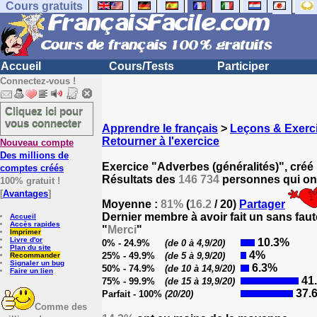
Cours gratuits
Accueil
Cours/Tests
Participer
Connectez-vous !
Cliquez ici pour
vous connecter
Apprendre le français
>
Leçons & Exerci
Retourner à l'exercice
Nouveau compte
Des millions de
Exercice "Adverbes (généralités)", créé
comptes créés
Résultats des
146 734
personnes qui ont
100% gratuit !
[
Avantages
]
Moyenne :
81%
(
16.2
/ 20)
Partager
Dernier membre à avoir fait un sans faut
Accueil
Accès rapides
"
Merci
"
Imprimer
Livre d'or
10.3%
0% - 24.9%
(de 0 à 4,9/20)
Plan du site
4%
25% - 49.9%
(de 5 à 9,9/20)
Recommander
Signaler un bug
6.3%
50% - 74.9%
(de 10 à 14,9/20)
Faire un lien
41
75% - 99.9%
(de 15 à 19,9/20)
37.
Parfait - 100%
(20/20)
Comme des