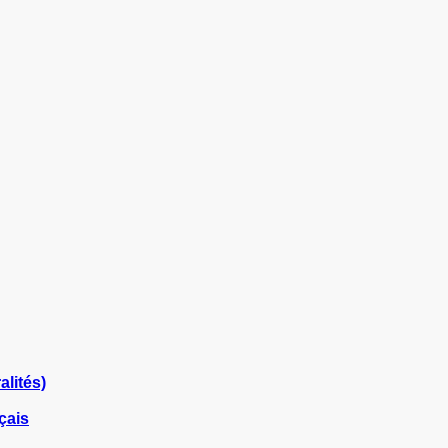
lités)
çais