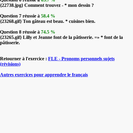
{22738.jpg} Comment trouvez - * mon dessin ?
Question 7 réussie à
58.4 %
{23268.gif} Ton gâteau est beau. * cuisines bien.
Question 8 réussie à
74.5 %
{23265.gif} Lilly et Jeanne font de la pâtisserie. =» * font de la
pâtisserie.
Retourner à l'exercice :
FLE - Pronoms personnels sujets
(révisions)
Autres exercices pour apprendre le français