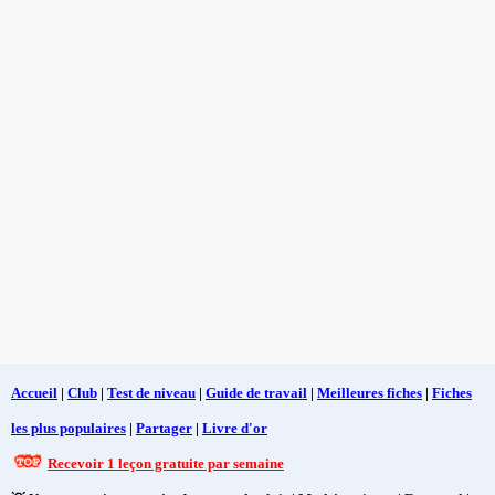
Accueil
|
Club
|
Test de niveau
|
Guide de travail
|
Meilleures fiches
|
Fiches
les plus populaires
|
Partager
|
Livre d'or
Recevoir 1 leçon gratuite par semaine