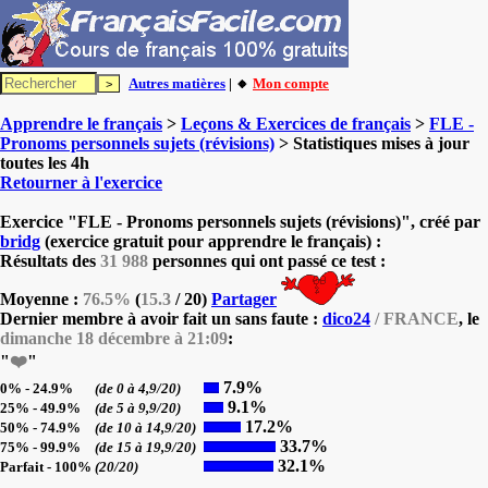
Autres matières
| 🔸
Mon compte
Apprendre le français
>
Leçons & Exercices de français
>
FLE -
Pronoms personnels sujets (révisions)
> Statistiques mises à jour
toutes les 4h
Retourner à l'exercice
Exercice "FLE - Pronoms personnels sujets (révisions)", créé par
bridg
(exercice gratuit pour apprendre le français) :
Résultats des
31 988
personnes qui ont passé ce test :
Moyenne :
76.5%
(
15.3
/ 20)
Partager
Dernier membre à avoir fait un sans faute :
dico24
/ FRANCE
, le
dimanche 18 décembre à 21:09
:
"
❤️
"
7.9%
0% - 24.9%
(de 0 à 4,9/20)
9.1%
25% - 49.9%
(de 5 à 9,9/20)
17.2%
50% - 74.9%
(de 10 à 14,9/20)
33.7%
75% - 99.9%
(de 15 à 19,9/20)
32.1%
Parfait - 100%
(20/20)