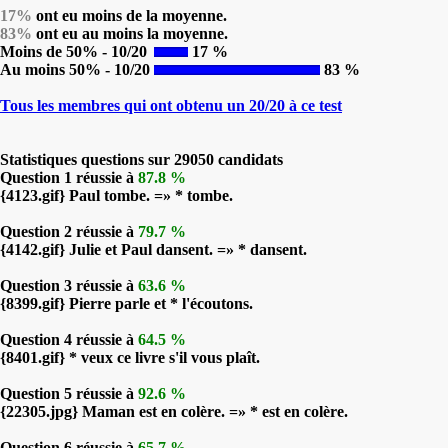
17%
ont eu moins de la moyenne.
83%
ont eu au moins la moyenne.
Moins de 50% - 10/20
17 %
Au moins 50% - 10/20
83 %
Tous les membres qui ont obtenu un 20/20 à ce test
Statistiques questions sur 29050 candidats
Question 1 réussie à
87.8 %
{4123.gif} Paul tombe. =» * tombe.
Question 2 réussie à
79.7 %
{4142.gif} Julie et Paul dansent. =» * dansent.
Question 3 réussie à
63.6 %
{8399.gif} Pierre parle et * l'écoutons.
Question 4 réussie à
64.5 %
{8401.gif} * veux ce livre s'il vous plaît.
Question 5 réussie à
92.6 %
{22305.jpg} Maman est en colère. =» * est en colère.
Question 6 réussie à
65.7 %