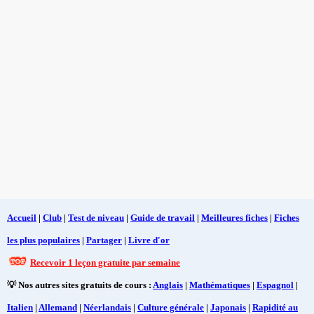
Accueil
|
Club
|
Test de niveau
|
Guide de travail
|
Meilleures fiches
|
Fiches
les plus populaires
|
Partager
|
Livre d'or
Recevoir 1 leçon gratuite par semaine
💡 Nos autres sites gratuits de cours :
Anglais
|
Mathématiques
|
Espagnol
|
Italien
|
Allemand
|
Néerlandais
|
Culture générale
|
Japonais
|
Rapidité au