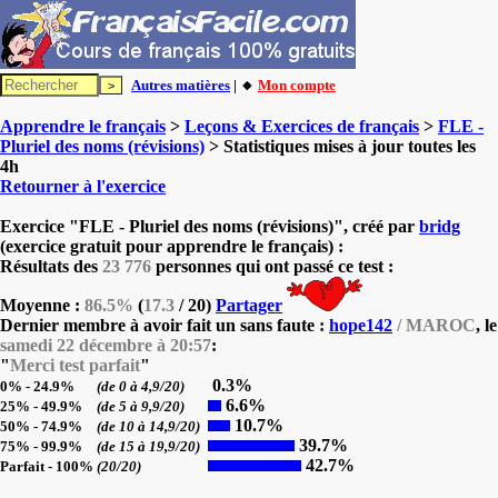
Autres matières
| 🔸
Mon compte
Apprendre le français
>
Leçons & Exercices de français
>
FLE -
Pluriel des noms (révisions)
> Statistiques mises à jour toutes les
4h
Retourner à l'exercice
Exercice "FLE - Pluriel des noms (révisions)", créé par
bridg
(exercice gratuit pour apprendre le français) :
Résultats des
23 776
personnes qui ont passé ce test :
Moyenne :
86.5%
(
17.3
/ 20)
Partager
Dernier membre à avoir fait un sans faute :
hope142
/ MAROC
, le
samedi 22 décembre à 20:57
:
"
Merci test parfait
"
0.3%
0% - 24.9%
(de 0 à 4,9/20)
6.6%
25% - 49.9%
(de 5 à 9,9/20)
10.7%
50% - 74.9%
(de 10 à 14,9/20)
39.7%
75% - 99.9%
(de 15 à 19,9/20)
42.7%
Parfait - 100%
(20/20)