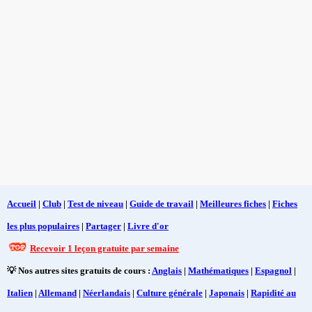
Accueil
|
Club
|
Test de niveau
|
Guide de travail
|
Meilleures fiches
|
Fiches
les plus populaires
|
Partager
|
Livre d'or
Recevoir 1 leçon gratuite par semaine
💡 Nos autres sites gratuits de cours :
Anglais
|
Mathématiques
|
Espagnol
|
Italien
|
Allemand
|
Néerlandais
|
Culture générale
|
Japonais
|
Rapidité au