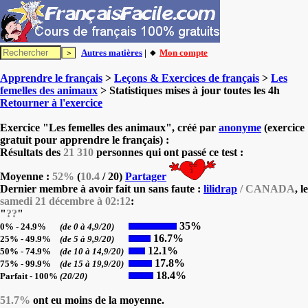
Autres matières
| 🔸
Mon compte
Apprendre le français
>
Leçons & Exercices de français
>
Les
femelles des animaux
> Statistiques mises à jour toutes les 4h
Retourner à l'exercice
Exercice "Les femelles des animaux", créé par
anonyme
(exercice
gratuit pour apprendre le français) :
Résultats des
21 310
personnes qui ont passé ce test :
Moyenne :
52%
(
10.4
/ 20)
Partager
Dernier membre à avoir fait un sans faute :
lilidrap
/ CANADA
, le
samedi 21 décembre à 02:12
:
"
??
"
35%
0% - 24.9%
(de 0 à 4,9/20)
16.7%
25% - 49.9%
(de 5 à 9,9/20)
12.1%
50% - 74.9%
(de 10 à 14,9/20)
17.8%
75% - 99.9%
(de 15 à 19,9/20)
18.4%
Parfait - 100%
(20/20)
51.7%
ont eu moins de la moyenne.