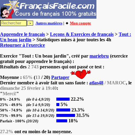
Autres matières
| 🔸
Mon compte
Apprendre le français
>
Leçons & Exercices de français
>
Tout :
Un beau jardin
> Statistiques mises à jour toutes les 4h
Retourner à l'exercice
Exercice "Tout : Un beau jardin", créé par
mariebru
(exercice
gratuit pour apprendre le français) :
Résultats des
2 743
personnes qui ont passé ce test :
Moyenne :
65%
(
13
/ 20)
Partager
Dernier membre à avoir fait un sans faute :
atlas48
/ MAROC
, le
dimanche 25 février à 19:40
:
"
Merci!
"
22.2%
0% - 24.9%
(de 0 à 4,9/20)
5%
25% - 49.9%
(de 5 à 9,9/20)
23.3%
50% - 74.9%
(de 10 à 14,9/20)
31.5%
75% - 99.9%
(de 15 à 19,9/20)
18%
Parfait - 100%
(20/20)
27.2%
ont eu moins de la moyenne.