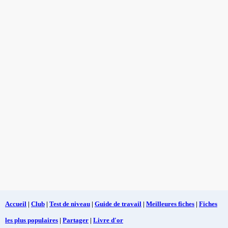
Accueil
|
Club
|
Test de niveau
|
Guide de travail
|
Meilleures fiches
|
Fiches
les plus populaires
|
Partager
|
Livre d'or