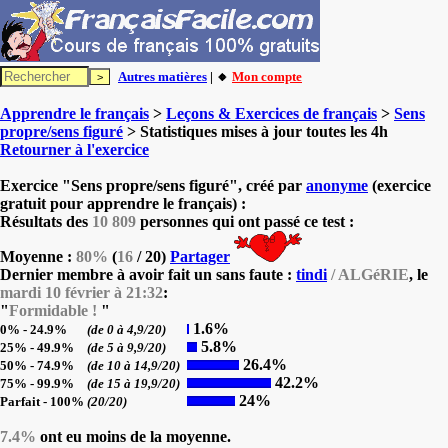
Autres matières
| 🔸
Mon compte
Apprendre le français
>
Leçons & Exercices de français
>
Sens
propre/sens figuré
> Statistiques mises à jour toutes les 4h
Retourner à l'exercice
Exercice "Sens propre/sens figuré", créé par
anonyme
(exercice
gratuit pour apprendre le français) :
Résultats des
10 809
personnes qui ont passé ce test :
Moyenne :
80%
(
16
/ 20)
Partager
Dernier membre à avoir fait un sans faute :
tindi
/ ALGéRIE
, le
mardi 10 février à 21:32
:
"
Formidable !
"
1.6%
0% - 24.9%
(de 0 à 4,9/20)
5.8%
25% - 49.9%
(de 5 à 9,9/20)
26.4%
50% - 74.9%
(de 10 à 14,9/20)
42.2%
75% - 99.9%
(de 15 à 19,9/20)
24%
Parfait - 100%
(20/20)
7.4%
ont eu moins de la moyenne.