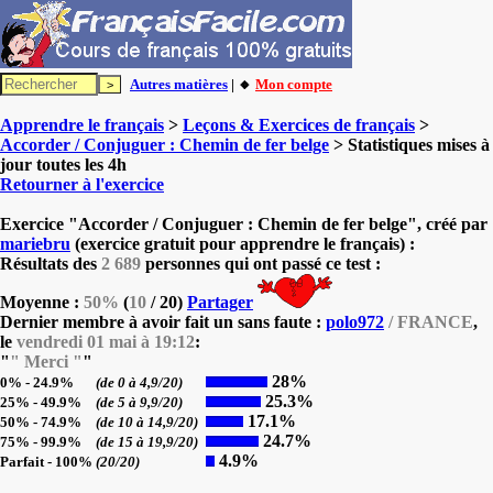
Autres matières
| 🔸
Mon compte
Apprendre le français
>
Leçons & Exercices de français
>
Accorder / Conjuguer : Chemin de fer belge
> Statistiques mises à
jour toutes les 4h
Retourner à l'exercice
Exercice "Accorder / Conjuguer : Chemin de fer belge", créé par
mariebru
(exercice gratuit pour apprendre le français) :
Résultats des
2 689
personnes qui ont passé ce test :
Moyenne :
50%
(
10
/ 20)
Partager
Dernier membre à avoir fait un sans faute :
polo972
/ FRANCE
,
le
vendredi 01 mai à 19:12
:
"
" Merci "
"
28%
0% - 24.9%
(de 0 à 4,9/20)
25.3%
25% - 49.9%
(de 5 à 9,9/20)
17.1%
50% - 74.9%
(de 10 à 14,9/20)
24.7%
75% - 99.9%
(de 15 à 19,9/20)
4.9%
Parfait - 100%
(20/20)