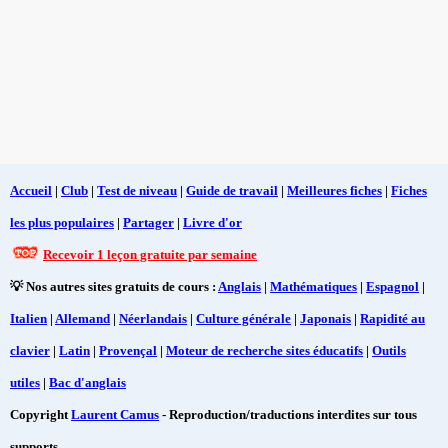
Accueil
|
Club
|
Test de niveau
|
Guide de travail
|
Meilleures fiches
|
Fiches
les plus populaires
|
Partager
|
Livre d'or
Recevoir 1 leçon gratuite par semaine
💡 Nos autres sites gratuits de cours :
Anglais
|
Mathématiques
|
Espagnol
|
Italien
|
Allemand
|
Néerlandais
|
Culture générale
|
Japonais
|
Rapidité au
clavier
|
Latin
|
Provençal
|
Moteur de recherche sites éducatifs
|
Outils
utiles
|
Bac d'anglais
Copyright
Laurent Camus
- Reproduction/traductions interdites sur tous
supports