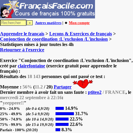
Autres matières
| 🔸
Mon compte
Apprendre le français
>
Leçons & Exercices de français
>
Conjonction de coordination :L'exclusion /L'inclusion
>
Statistiques mises à jour toutes les 4h
Retourner à l'exercice
Exercice "Conjonction de coordination :L'exclusion /L'inclusion",
créé par
clairefontaine
(exercice gratuit pour apprendre le
français) :
Résultats des
18 143
personnes qui ont passé ce test :
Moyenne :
56%
(
11.2
/ 20)
Partager
Dernier membre à avoir fait un sans faute :
ptiteo2
/ FRANCE
, le
mercredi 22 septembre à 22:16
:
"
yeeppeee!!
"
14.9%
0% - 24.9%
(de 0 à 4,9/20)
31.7%
25% - 49.9%
(de 5 à 9,9/20)
22.5%
50% - 74.9%
(de 10 à 14,9/20)
22.6%
75% - 99.9%
(de 15 à 19,9/20)
8.3%
Parfait - 100%
(20/20)